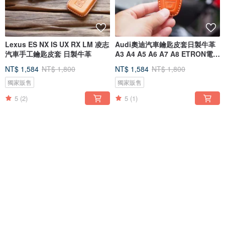
Lexus ES NX IS UX RX LM 凌志
Audi奧迪汽車鑰匙皮套日製牛革
汽車手工鑰匙皮套 日製牛革
A3 A4 A5 A6 A7 A8 ETRON電動
車系
NT$ 1,584
NT$ 1,800
NT$ 1,584
NT$ 1,800
獨家販售
獨家販售
5
(2)
5
(1)
免運
88 折
免運
88 折
日本經典 植鞣牛革手工名片/卡片
日本雅痞牛巴戈摔紋三摺男性短