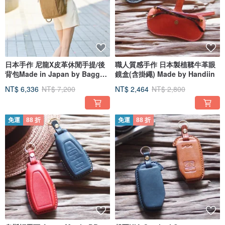
日本手作 尼龍X皮革休閒手提/後
職人質感手作 日本製植鞣牛革眼
背包Made in Japan by Baggy
鏡盒(含掛繩) Made by Handiin
Port
NT$ 6,336
NT$ 7,200
NT$ 2,464
NT$ 2,800
免運
88 折
免運
88 折