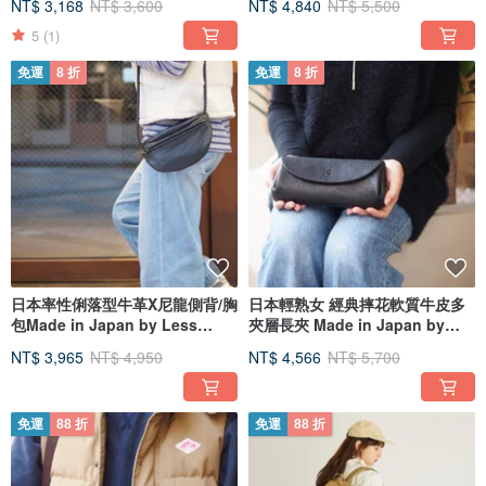
NT$ 3,168
NT$ 3,600
NT$ 4,840
NT$ 5,500
5
(1)
免運
8 折
免運
8 折
日本率性俐落型牛革X尼龍側背/胸
日本輕熟女 經典摔花軟質牛皮多
包Made in Japan by Less
夾層長夾 Made in Japan by
design
CHAM
NT$ 3,965
NT$ 4,950
NT$ 4,566
NT$ 5,700
免運
88 折
免運
88 折