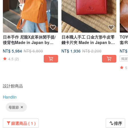
日本手作 尼龍X皮革休閒手提/
日本職人手工 口金方形牛皮零
TO
後背包Made in Japan by
錢卡片夾 Made in Japan by
套/R
Baggy Port
Kissora
CR
NT$ 5,984
NT$ 6,800
NT$ 1,936
NT$ 2,200
NT$
4.5
(2)
獨
5
設計館商品
Handiin
母親節
篩選商品 ( 1 )
排序