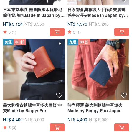
日本東京率性 輕量防潑水抗磨尼
日系都會典雅職人手作多夾層霧
龍側背/胸包Made in Japan by
感牛皮長夾Made in Japan by
CIE
Sarai
NT$ 3,124
NT$ 3,550
NT$ 4,576
NT$ 5,200
5
(1)
5
(1)
免運
88 折
免運
88 折
義大利復古植鞣牛革多夾層短/中
時尚輕薄 義大利植鞣牛革短夾
夾Made by Baggy Port
Made by Baggy Port Japan
NT$ 4,400
NT$ 5,000
NT$ 4,400
NT$ 5,000
5
(3)