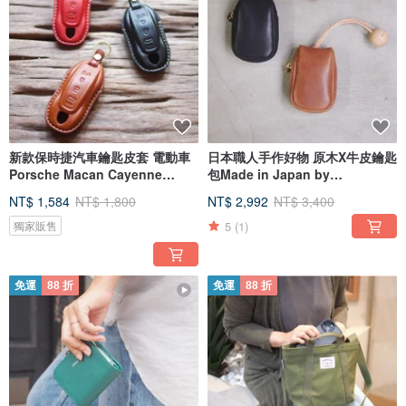
新款保時捷汽車鑰匙皮套 電動車
日本職人手作好物 原木X牛皮鑰匙
Porsche Macan Cayenne
包Made in Japan by
Taycan
Teha'amana
NT$ 1,584
NT$ 1,800
NT$ 2,992
NT$ 3,400
5
(1)
獨家販售
免運
88 折
免運
88 折