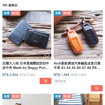
305 個商品
免運
88 折
免運
88 折
沉穩大人味 日本質感壓紋防刮牛
Audi新款奧迪汽車鑰匙皮套日製
皮中夾 Made by Baggy Port
牛革 A3 A4 A5 A6 A7 A8 RS 電
Japan
動車
NT$ 2,904
NT$ 3,300
NT$ 1,584
NT$ 1,800
獨家販售
免運
88 折
免運
88 折