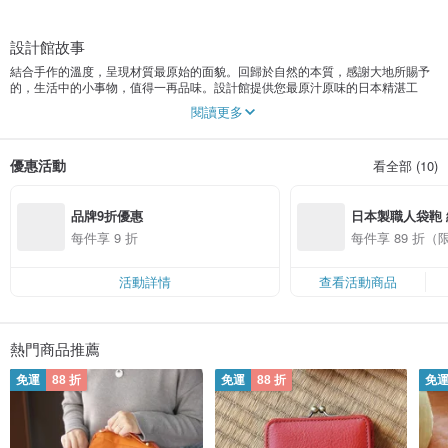
設計館故事
結合手作的溫度，呈現材質最原始的面貌。回歸於自然的本質，感謝大地所賜予
的，生活中的小事物，值得一再品味。設計館提供您最原汁原味的日本精湛工
藝，期待您可以透過觸摸，感受到日本職人手作的溫暖。
閱讀更多
“Handiin” 字串合在一起有遞交、傳遞之意，而”Hand iin” 字串分開意味著手作的
溫度，蘊藏於每件作品之中。Handiin 想要帶給人的，不僅僅是一件皮件商品，
優惠活動
看全部 (10)
而是一件具有溫度與職人工匠對於細節的執著概念，透過作品，傳遞每個人的心
中。
品牌9折優惠
日本製職人袋鞄
堅持嚴選頂級天然植物鞣製頭層皮革，用眼睛觀看就能一目了然表面紋理的上等
質感,不經裝飾的原始樣貌與濃郁的皮革氣味是它的主要特徵。保留皮革原始的毛
每件享 9 折
每件享 89 折
細孔，經過使用者長期的使用，皮革吸附手部油脂，表面的色澤與光澤度會變得
更加深潤與迷人。
活動詳情
查看活動商品
商品設計從概念從使用著的生活習慣與使用功能需求，打造經典樸實的手作皮革
小物。優雅中帶點趣味的想像，生活中的小事物，值得一再品味。
Instagram @handiin
熱門商品推薦
免運
88 折
免運
88 折
免