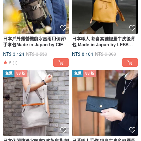
日本戶外露營機能水壺兩用側背/
日本職人 都會素雅輕量牛皮後背
手拿包Made in Japan by CIE
包 Made in Japan by LESS
DESIGN
NT$ 3,124
NT$ 3,550
NT$ 8,184
NT$ 9,300
5
(1)
免運
88 折
免運
88 折
日本休閒防潑水帆布X皮革肩背/側
日系職人手作 經典牛皮多夾層長