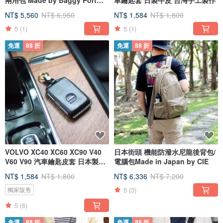
兩用包 Made by Baggy Port
車鑰匙套 日製牛皮 台灣手工製作
Japan
NT$ 5,560
NT$ 6,950
NT$ 1,584
NT$ 1,800
5
(1)
5
(1)
免運
88 折
免運
88 折
VOLVO XC40 XC60 XC90 V40
日本街頭 機能防潑水尼龍後背包/
V60 V90 汽車鑰匙皮套 日本製牛
電腦包Made in Japan by CIE
皮
NT$ 1,584
NT$ 1,800
NT$ 6,336
NT$ 7,200
5
(3)
獨家販售
5
(6)
免運
88 折
免運
88 折