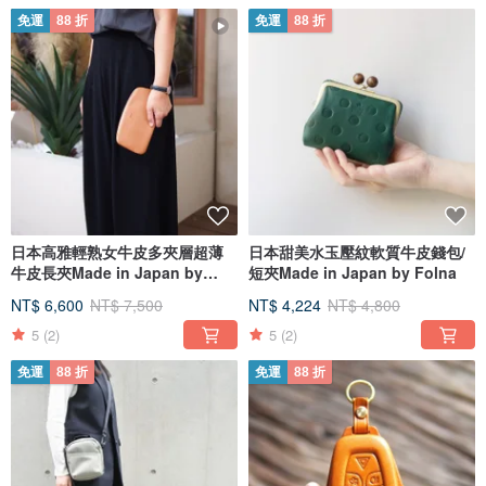
免運
88 折
免運
88 折
日本高雅輕熟女牛皮多夾層超薄
日本甜美水玉壓紋軟質牛皮錢包/
牛皮長夾Made in Japan by
短夾Made in Japan by Folna
Folna
NT$ 6,600
NT$ 7,500
NT$ 4,224
NT$ 4,800
5
(2)
5
(2)
免運
88 折
免運
88 折