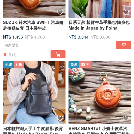
SUZUKI鈴木汽車 SWIFT 汽車鑰
日系天然 植鞣牛革手機包/隨身包
匙植鞣皮套 日本製牛皮
Made in Japan by Folna
NT$ 1,496
NT$ 1,700
NT$ 3,344
NT$ 3,800
獨家販售
5
(1)
免運
8 折
免運
88 折
日本輕旅職人手工牛皮肩背/後背
BENZ SMART#1 小賓士皮革汽