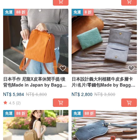
免運
88 折
免運
8 折
日本手作 尼龍X皮革休閒手提/後
日本設計義大利植鞣牛皮多層卡
背包Made in Japan by Baggy
片/名片/零錢包Made by Baggy
Port
Port
NT$ 5,984
NT$ 6,800
NT$ 2,800
NT$ 3,500
4.5
(2)
免運
88 折
免運
88 折