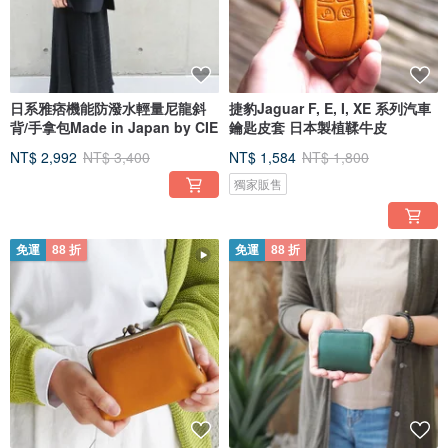
日系雅痞機能防潑水輕量尼龍斜
捷豹Jaguar F, E, I, XE 系列汽車
背/手拿包Made in Japan by CIE
鑰匙皮套 日本製植鞣牛皮
NT$ 2,992
NT$ 3,400
NT$ 1,584
NT$ 1,800
獨家販售
免運
88 折
免運
88 折