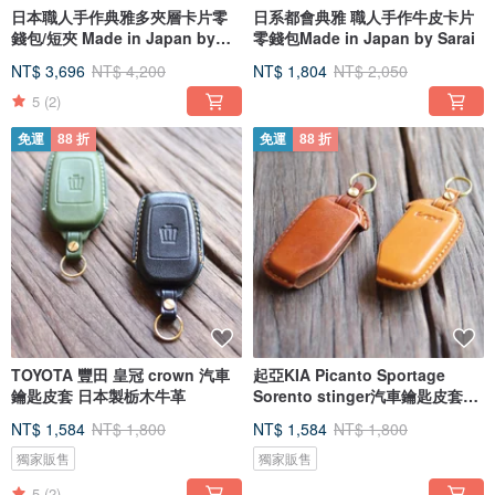
日本職人手作典雅多夾層卡片零
日系都會典雅 職人手作牛皮卡片
錢包/短夾 Made in Japan by
零錢包Made in Japan by Sarai
FOLNA
NT$ 3,696
NT$ 4,200
NT$ 1,804
NT$ 2,050
5
(2)
免運
88 折
免運
88 折
TOYOTA 豐田 皇冠 crown 汽車
起亞KIA Picanto Sportage
鑰匙皮套 日本製栃木牛革
Sorento stinger汽車鑰匙皮套日
製牛皮
NT$ 1,584
NT$ 1,800
NT$ 1,584
NT$ 1,800
獨家販售
獨家販售
5
(2)