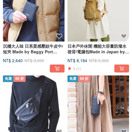
沉穩大人味 日系質感壓紋牛皮中/
日本戶外休閒 機能大容量防潑水
短夾 Made by Baggy Port
後背/電腦包Made in Japan by
Japan
CIE
NT$ 2,640
NT$ 3,000
NT$ 8,184
NT$ 9,300
5
(1)
免運
88 折
免運
88 折