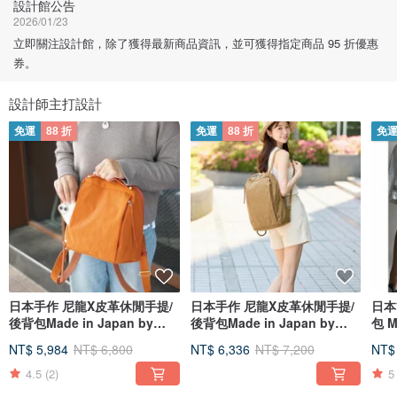
設計館公告
2026/01/23
立即關注設計館，除了獲得最新商品資訊，並可獲得指定商品 95 折優惠
券。
設計師主打設計
免運
88 折
免運
88 折
免
日本手作 尼龍X皮革休閒手提/
日本手作 尼龍X皮革休閒手提/
日本
後背包Made in Japan by
後背包Made in Japan by
包 M
Baggy Port
Baggy Port
SU
NT$ 5,984
NT$ 6,800
NT$ 6,336
NT$ 7,200
NT$
4.5
(2)
5