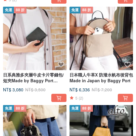
免運
88 折
免運
88 折
日系典雅多夾層牛皮卡片零錢包/
日本職人牛革X 防潑水帆布後背包
短夾Made by Baggy Port
Made in Japan by Baggy Port
Japan
NT$ 3,080
NT$ 3,500
NT$ 6,336
NT$ 7,200
5
(2)
免運
88 折
免運
88 折