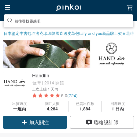
前往尋找靈感吧
日本鑒定中古包
巴洛克珍珠
韓國直送皮革包
fairy and you
新品牌上架🔥
花磚
Handiin
台灣 | 2014 開館
上次上線
1 天內
5.0
(724)
出貨速度
關注人數
已賣出件數
回應速度
一週內
4,284
1,884
1 日內
領優惠券
聯絡設計師
加入關注