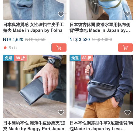
日本典雅質感 女性珠扣牛皮手工
日本復古休閒 防潑水軍用帆布側
短夾 Made in Japan by Folna
背/手拿包 Made in Japan by
CIE
NT$ 4,620
NT$ 5,250
NT$ 3,520
NT$ 4,000
5
(1)
免運
88 折
免運
88 折
日本簡約率性 輕薄牛皮鈔票夾/短
日本率性俐落型牛革X尼龍側背/胸
夾 Made by Baggy Port Japan
包Made in Japan by Less
design