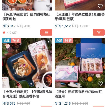
【免運/快速出貨】紅肉甜橙熱紅
【免運組】年節果乾禮盒3盒組(芒
酒香料包
果/鳳梨/芭樂)
NT$ 312
NT$ 410
NT$ 1,512
NT$ 1,800
4.9
(27)
免運
76 折
免運
76 折
【免運/快速出貨】【任選2種風味
【禮盒】熱紅酒香料包/750ml紅
台灣免運】熱紅酒香料包
酒適用
NT$ 578
NT$ 760
NT$ 1,216
NT$ 1,600