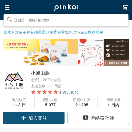
前往打造療癒的放鬆生活
韓國直送皮革包
花磚
墨墨頭後背包
零錢包
巴洛克珍珠
尼龍包
小旭山脈
台灣 | 2020 開館
上次上線
1～3 天前
4.9
(3,461)
出貨速度
關注人數
已賣出件數
回應速度
1～3 日
5,077
21,295
1 日內
領優惠券
聯絡設計師
加入關注