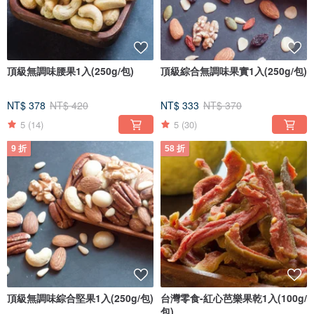
頂級無調味腰果1入(250g/包)
頂級綜合無調味果實1入(250g/包)
NT$ 378
NT$ 420
NT$ 333
NT$ 370
5
(14)
5
(30)
9 折
58 折
頂級無調味綜合堅果1入(250g/包)
台灣零食-紅心芭樂果乾1入(100g/
包)