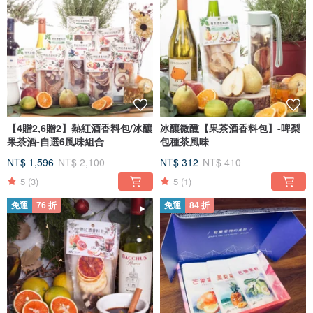
【4贈2,6贈2】熱紅酒香料包/冰釀
冰釀微醺【果茶酒香料包】-啤梨
果茶酒-自選6風味組合
包種茶風味
NT$ 1,596
NT$ 2,100
NT$ 312
NT$ 410
5
(3)
5
(1)
免運
76 折
免運
84 折