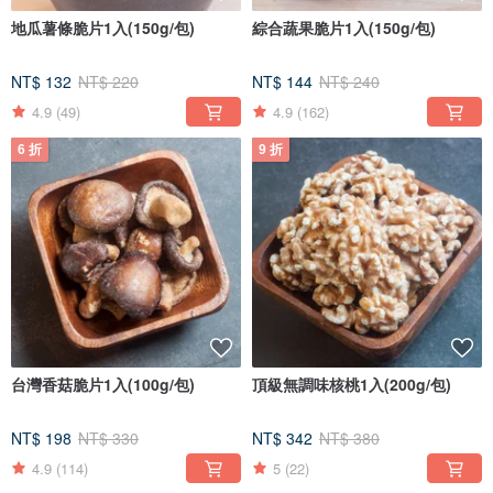
地瓜薯條脆片1入(150g/包)
綜合蔬果脆片1入(150g/包)
NT$ 132
NT$ 220
NT$ 144
NT$ 240
4.9
(49)
4.9
(162)
6 折
9 折
台灣香菇脆片1入(100g/包)
頂級無調味核桃1入(200g/包)
NT$ 198
NT$ 330
NT$ 342
NT$ 380
4.9
(114)
5
(22)