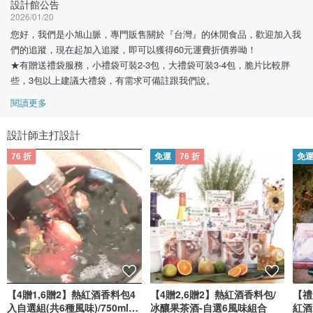
設計館公告
2026/01/20
您好，我們是小旭山脈，專門販售關於『台灣』的休閒食品，歡迎加入我
們的追蹤，現在起加入追蹤，即可以獲得60元運費折價券呦！
★有贈送禮袋服務，小禮袋可裝2-3包，大禮袋可裝3-4包，脆片比較胖
些，3包以上建議大禮袋，有需求可備註跟我們說。
閱讀更多
設計師主打設計
76 折
免運
76 折
免
【4贈1,6贈2】熱紅酒香料包4
【4贈2,6贈2】熱紅酒香料包/
【禮
入自選組(共6種風味)/750ml適
冰釀果茶酒-自選6風味組合
紅酒