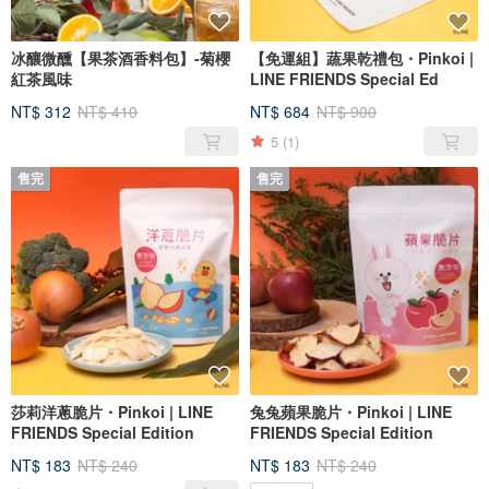
冰釀微醺【果茶酒香料包】-菊櫻
【免運組】蔬果乾禮包・Pinkoi |
紅茶風味
LINE FRIENDS Special Ed
NT$ 312
NT$ 410
NT$ 684
NT$ 900
5
(1)
售完
售完
莎莉洋蔥脆片・Pinkoi | LINE
兔兔蘋果脆片・Pinkoi | LINE
FRIENDS Special Edition
FRIENDS Special Edition
NT$ 183
NT$ 240
NT$ 183
NT$ 240