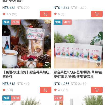
脆片/洋蔥脆片
NT$ 432
NT$ 720
NT$ 1,344
NT$ 1,600
4.9
(63)
5
(3)
免運
76 折
免運
58 折
【免運/快速出貨】綜合莓果熱紅
綜合果乾8入組-芒果/鳳梨/草莓/芭
酒香料
樂/紅龍果/香橙/番茄/奇異果
NT$ 312
NT$ 410
NT$ 1,236
NT$ 2,130
5
(6)
4.9
(13)
免運
76 折
76 折