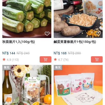
秋葵脆片1入(100g/包)
鹹蛋黃薯條脆片1包(150g/包)
NT$ 144
NT$ 240
NT$ 168
NT$ 280
4.9
(113)
4.7
(74)
售完
售完