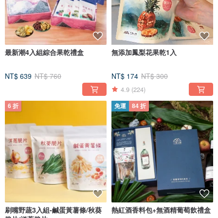
ㄧ份爲你在乎的人精心準備的食物，亦或是跟好朋友真誠的分享交流。
零食可以是全家人茶几上的休閒零食，過年過節送給親友的禮物，朋友來訪派對
同樂的四秀仔（sì-siù-á），而台灣零食更是拌入鄉土情懷的美好聯繫，老少咸宜
的解饞好滋味。
最新潮4入組綜合果乾禮盒
無添加鳳梨花果乾1入
NT$ 639
NT$ 760
NT$ 174
NT$ 300
4.9
(224)
/ 冬日聖誕儀式感 熱紅酒香料包 /
6 折
免運
84 折
香氣四溢的香料熱紅酒，香香甜甜，帶點微醺，已成為秋冬的超人氣飲品，很適
合聖誕節及歲末歡聚的熱鬧氣氛。
”小旭山脈熱紅酒香料包＝超多水果+獨家配方香料＋柑桔糖/檸檬糖“
小旭山脈推出的香料包，總計6種風味：玫瑰、桂花、水蜜桃、無花果、紅肉甜
橙、綜合莓果，每一種香料包，都搭配不同比例配方的香料。
熱紅酒香料包配料，果乾、花朵、草本與香料都很豐富，1包香料包適用於一瓶
750ml的紅酒，熬煮時，香氣十分鮮明。最特別的是，香料包很貼心的附上風味
獨特的手工柑橘糖包或檸檬糖包。
刷嘴野蔬3入組-鹹蛋黃薯條/秋葵
熱紅酒香料包+無酒精葡萄飲禮盒