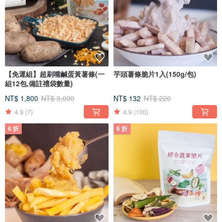
【免運組】超刷嘴鹹蛋黃薯條(一
芋頭薯條脆片1入(150g/包)
組12包,備註禮袋數量)
NT$ 1,800
NT$ 3,000
NT$ 132
NT$ 220
4.9
(7)
4.9
(100)
6 折
6 折