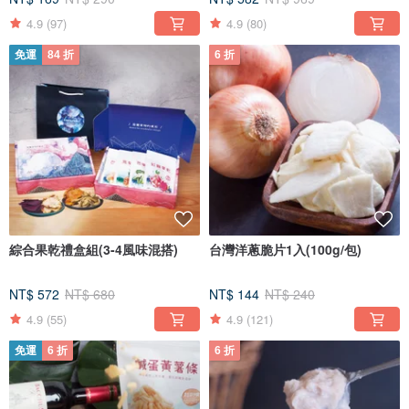
4.9
(97)
4.9
(80)
免運
84 折
6 折
綜合果乾禮盒組(3-4風味混搭)
台灣洋蔥脆片1入(100g/包)
NT$ 572
NT$ 680
NT$ 144
NT$ 240
4.9
(55)
4.9
(121)
免運
6 折
6 折