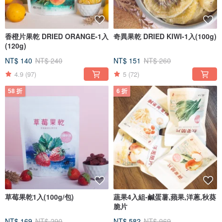
香橙片果乾 DRIED ORANGE-1入
奇異果乾 DRIED KIWI-1入(100g)
(120g)
NT$ 140
NT$ 240
NT$ 151
NT$ 260
4.9
(97)
5
(72)
58 折
6 折
草莓果乾1入(100g/包)
蔬果4入組-鹹蛋薯,蘋果,洋蔥,秋葵
脆片
NT$ 169
NT$ 290
NT$ 582
NT$ 969