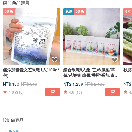
熱門商品推薦
58 折
免運
58 折
6 折
無添加糖愛文芒果乾1入(100g/
綜合果乾8入組-芒果/鳳梨/草
秋葵
包)
莓/芭樂/紅龍果/香橙/番茄/奇異
果
NT$ 180
NT$ 310
NT$ 1,236
NT$ 2,130
NT$
4.9
(345)
4.9
(13)
4
/ MIT台灣製造的精緻休閒食品 /
與台灣各地的小農、工廠合作，堅持MIT台灣製造的精神，把寶島在地豐富的蔬
菜、水果，做成健康涮嘴的好吃零食。
對品質的堅持是最基本的初衷，從發想到發現，是一段尋寶的旅程，每每發覺到
一款優秀的農產品原物料，都有難忘的驚喜與感動。
設計館商品
小旭山脈