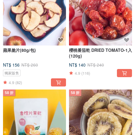
蘋果脆片(80g/包)
櫻桃番茄乾 DRIED TOMATO-1入
(120g)
NT$ 156
NT$ 260
NT$ 140
NT$ 240
4.9
(116)
獨家販售
4.9
(82)
58 折
58 折