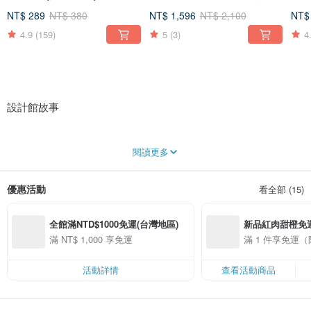
用
NT$ 289
NT$ 380
NT$ 1,596
NT$ 2,100
NT$
4.9
(159)
5
(3)
4
設計館故事
小旭山脈專門：『發覺果物的美好』，並且讓他成為生活的小確幸，也許從一顆
閱讀更多
小種子、一顆小果實開始。
我們想做一款關於『台灣』的休閒食品，而台灣的地形以山地所佔的面積為最
優惠活動
看全部 (15)
大，由北至南主要為五大山脈所組成。品牌名稱『小旭山脈』發想概念源自於
此，嚮往成為從山脈間隙中照射出的溫暖陽光。
全館滿NTD$1000免運(台灣地區)
新品紅肉甜橙免
我們的產品線目前有：台灣果乾、蔬果脆片、頂級堅果以及聖誕熱銷的熱紅酒香
料包，希望打造一系列『璞實』卻『精緻』的休閒食品。從精選原物料到包裝選
滿 NT$ 1,000 享免運
滿 1 件享免運
用及設計、手提紙袋設計，每一小步都付諸相當的專注與用心，目前也有年節伴
手禮盒，歡迎選購品嚐：)
活動詳情
查看活動商品
Instagram @sunshinerange