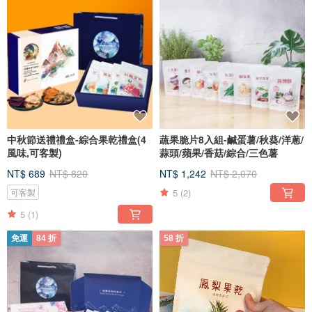
中秋節送禮禮盒-綜合果乾禮盒(4
蔬果脆片8入組-鹹蛋薯/秋葵/洋蔥/
風味,可客製)
蒜頭/蘋果/香菇/綜合/三色薯
NT$ 689
NT$ 820
NT$ 1,242
NT$ 2,070
5
(2)
可客製
5
(1)
免運
84 折
58 折
/ 零食是一份在乎的真誠分享 /
透過零食的分享，串結了農民、土地的真誠，盼能增加更多與人『好的連結』，