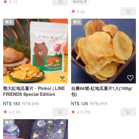
5
(1)
獨家販售
5
(4)
售完
售完
熊大紅地瓜薯片・Pinkoi | LINE
台農66號-紅地瓜薯片1入(100g/
FRIENDS Special Edition
包)
NT$ 183
NT$ 240
NT$ 126
NT$ 210
4.3
(3)
4.9
(76)
售完