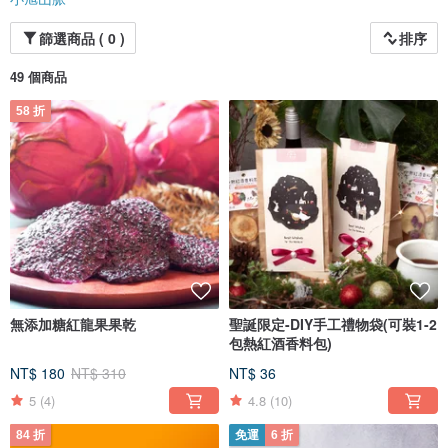
篩選商品 ( 0 )
排序
49 個商品
58 折
無添加糖紅龍果果乾
聖誕限定-DIY手工禮物袋(可裝1-2
/ 清新質樸設計 苛求細節質感 /
包熱紅酒香料包)
包裝設計採用溫暖質感的水彩風，展現『璞實』又『精緻』的獨特風格，我們相
信透過設計可以勾勒出更多產品本質的美。
NT$ 180
NT$ 310
NT$ 36
材質選用不透光純鋁箔的牛皮紙袋包裝，可以完全阻隔陽光與氧氣兩樣氧化因
素，使得食材本身受到最妥善的保存。
5
(4)
4.8
(10)
84 折
免運
6 折