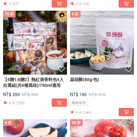
5
(67)
4.9
(16)
76 折
6 折
【4贈1,6贈2】熱紅酒香料包4入
蒜頭酥(80g/包)
自選組(共6種風味)/750ml適用
NT$ 289
NT$ 380
NT$ 186
NT$ 310
4.9
(159)
獨家販售
4.9
(144)
6 折
58 折