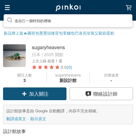
送自己一個特別的禮物
新品牌上架🔥
圓筒包
墨墨頭後背包
零錢包
巴洛克珍珠
父親節蛋糕
sugaryheavens
日本 | 2025 開館
上次上線
超過 1 週
0.0
(0)
關注人數
sugaryheavens
回應速度
3
新設計館
-
加入關注
聯絡設計師
設計館故事是由 Google 自動翻譯，內容不完全精確。
翻譯成英文
顯示原文
設計館故事