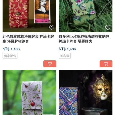
紅色飾紋純棉塔羅牌套 神諭卡牌
維多利亞玫瑰純棉塔羅牌收納包
袋 塔羅牌收納盒
神諭卡牌套 塔羅牌夾
NT$ 1,486
NT$ 1,486
獨家販售
可客製