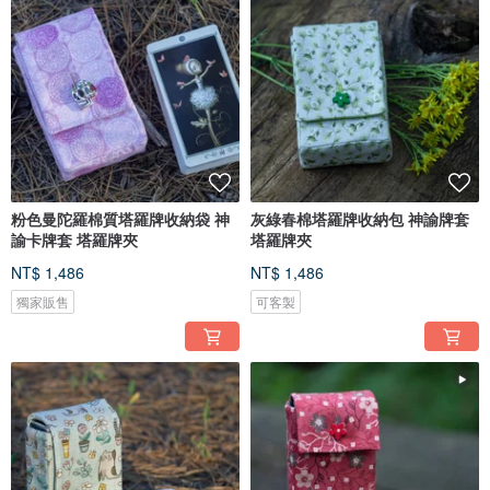
粉色曼陀羅棉質塔羅牌收納袋 神
灰綠春棉塔羅牌收納包 神諭牌套
諭卡牌套 塔羅牌夾
塔羅牌夾
NT$ 1,486
NT$ 1,486
獨家販售
可客製