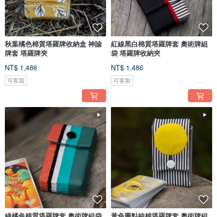
秋葉橘色棉質塔羅牌收納盒 神諭
紅線黑白棉質塔羅牌套 奧術牌組
牌套 塔羅牌夾
袋 塔羅牌收納夾
NT$ 1,486
NT$ 1,486
可客製
可客製
綠橘色棉質塔羅牌套 奧術牌組袋
黃色圓點純棉塔羅牌套 奧術牌組