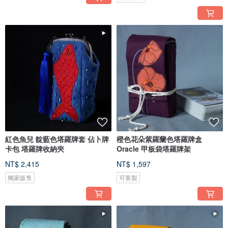
紅色魚兒 靛藍色塔羅牌套 佔卜牌
橙色花朵紫羅蘭色塔羅牌盒
卡包 塔羅牌收納夾
Oracle 甲板袋塔羅牌架
NT$ 2,415
NT$ 1,597
獨家販售
可客製