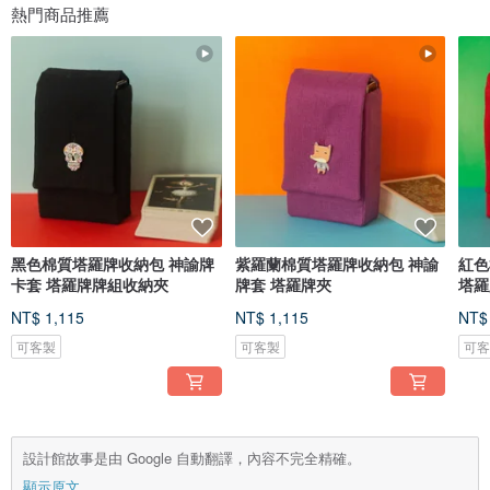
熱門商品推薦
黑色棉質塔羅牌收納包 神諭牌
紫羅蘭棉質塔羅牌收納包 神諭
紅色
卡套 塔羅牌牌組收納夾
牌套 塔羅牌夾
塔羅
NT$ 1,115
NT$ 1,115
NT$
可客製
可客製
可
設計館故事是由 Google 自動翻譯，內容不完全精確。
顯示原文