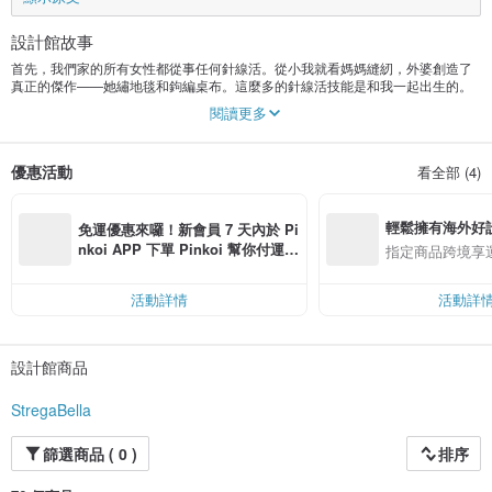
設計館故事
首先，我們家的所有女性都從事任何針線活。從小我就看媽媽縫紉，外婆創造了
真正的傑作——她繡地毯和鉤編桌布。這麼多的針線活技能是和我一起出生的。
我是一個非常令人印象深刻的孩子，喜歡漂亮的書和卡通，畫畫和玩洋娃娃。
閱讀更多
長大後，我開始為自己縫衣服，以及製作各種配飾。我相信細節起著很大的作
用，可以吸引很多關注自己。我喜歡用美麗的東西包圍我的空間。在我的店裡，
我主要展示包、箱子、小袋和珠寶。所有物品都是我設計的。我喜歡在一個產品
優惠活動
看全部 (4)
中結合不同的材料和技術。這些東西變得真正獨特。有時面料決定了一種新的設
計，我只是服從它。
我從任何地方獲得靈感：書籍、電影、雜誌、音樂、周圍的人。最重要的是，我
輕鬆擁有海外好
很高興我生活在這樣一個時代，我們可以在社交網絡上觀察大量藝術家、手工藝
免運優惠來囉！新會員 7 天內於 Pi
人以及各種流派和方向的大師的作品。這是一股巨大的靈感浪潮，它賦予了創造
nkoi APP 下單 Pinkoi 幫你付運
指定商品跨境享
的力量！
費，滿 NT$ 500 最高可折運費 NT
感謝您光臨我的店鋪！我很高興經常見到你！
$ 100
活動詳情
活動詳
設計館商品
StregaBella
篩選商品 ( 0 )
排序