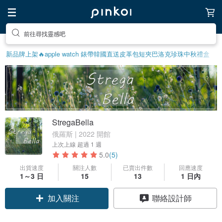
前往尋找靈感吧
新品牌上架🔥
apple watch 錶帶
韓國直送皮革包
短夾
巴洛克珍珠
中秋禮盒
StregaBella
俄羅斯 | 2022 開館
上次上線
超過 1 週
5.0
(5)
出貨速度
關注人數
已賣出件數
回應速度
1～3 日
15
13
1 日內
加入關注
聯絡設計師