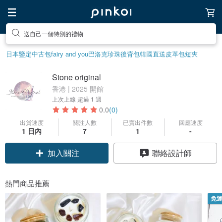
送自己一個特別的禮物
日本鑒定中古包
fairy and you
巴洛克珍珠
後背包
韓國直送皮革包
短夾
Stone original
香港 | 2025 開館
上次上線
超過 1 週
0.0
(0)
出貨速度
關注人數
已賣出件數
回應速度
1 日內
7
1
-
加入關注
聯絡設計師
熱門商品推薦
免