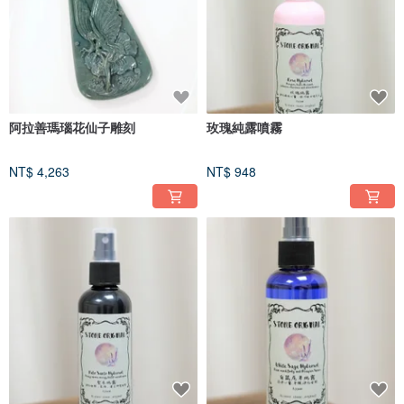
阿拉善瑪瑙花仙子雕刻
玫瑰純露噴霧
NT$ 4,263
NT$ 948