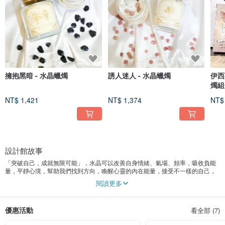
擁抱黑暗 - 水晶蠟燭
誘人迷人 - 水晶蠟燭
伊西
燭組
NT$ 1,421
NT$ 1,374
NT$
設計館故事
「突破自己，成就無限可能」，水晶可以改善自身情緒、氣場、頻率，吸收負能
量，平靜心境，幫助我們找到方向，喚醒心靈的內在能量，接受不一樣的自己，
運用水晶改變自身嘅頻率，推動我們勇敢向前，接受不同挑戰，創造不一樣未
閱讀更多
來。
透過靈能力去分辨頻率能量最好最純潔的水晶給大家。
優惠活動
看全部 (7)