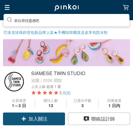
前往尋找靈感吧
巴洛克珍珠
斜背包
新品牌上架🔥
手機殼
韓國直送皮革包
防水鞋
SIAMESE TWIN STUDIO
波蘭 | 2026 開館
上次上線
超過 1 週
5.0
(3)
出貨速度
關注人數
已賣出件數
回應速度
1～3 日
13
3
1 日內
加入關注
聯絡設計師