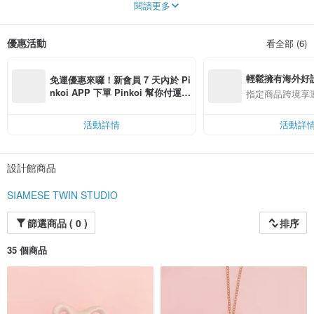
閱讀更多
令人驚喜、帶點機巧，超現實又充滿玩具般趣味；而最重要的是，令人危險地著
迷——這些都只是形容 Siamese Twin 精神的幾個詞。
優惠活動
看全部 (6)
輕鬆擁有海外好
免運優惠來囉！新會員 7 天內於 Pi
nkoi APP 下單 Pinkoi 幫你付運
指定商品跨境享
費，滿 NT$ 500 最高可折運費 NT
$ 100
活動詳情
活動詳
設計館商品
SIAMESE TWIN STUDIO
篩選商品 ( 0 )
排序
35 個商品