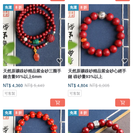
免運
8 折
免運
8 折
天然原礦硃砂精品紫金砂三圈手
天然原礦硃砂精品紫金砂心經手
鏈含量95%以上6mm
鏈 硃砂量93%以上
NT$ 4,360
NT$ 5,449
NT$ 4,804
NT$ 6,005
可客製
可客製
免運
8 折
免運
8 折