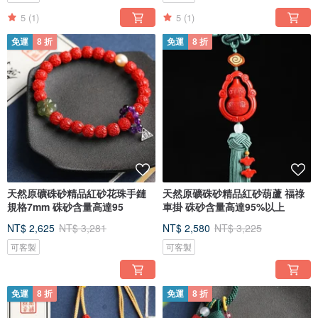
5
(1)
5
(1)
免運
8 折
免運
8 折
[ 佩戴硃砂的好處 ]
闢邪作用：硃砂能闢邪是因為邪生於陰、存於陰、發於陰，人受於陰則會陰陽失
去平衡，就會存陰、受陰、生邪，不能正道。而硃砂在中醫稱之為極陽之物，具
有平衡陰陽氣場之功能，人需陰陽平衡才能得以健康長壽、悠閒自得。且我國中
醫很早就發現,硃砂有特殊的鎮靜、催眠、抗驚厥的作用，所以經常走夜路做噩夢
容易受到驚嚇人必備之物。
風水作用：硃砂是經由日月精華的礦脈中採集，因吸收天地之正氣，所以帶有極
強的磁場。不同於玉石、天珠握在手裡是冰涼的感覺，硃砂握在手心裡是溫暖
的，也就是說硃砂是帶有極強陽氣的磁場，世人一直將其當成是化太歲、開運、
鎮煞、祈福納財的吉祥物之一。
天然原礦硃砂精品紅砂花珠手鏈
天然原礦硃砂精品紅砂葫蘆 福祿
規格7mm 硃砂含量高達95
車掛 硃砂含量高達95%以上
生理作用：女人佩戴硃砂有助於美容養顏。它能促進血液循環，改善血液方面的
問題，能夠促進身體的再生能力，很多女性朋友都會出現內分泌失調，血液循環
NT$ 2,625
NT$ 3,281
NT$ 2,580
NT$ 3,225
不好，每個月都有那麼幾天出現痛經或者月經不調的狀況。由於硃砂石有促進血
可客製
可客製
液循環的，可以幫助調整內分泌，改善生殖系統功能的功效，進而能夠改善婦科
疾病。
免運
8 折
免運
8 折