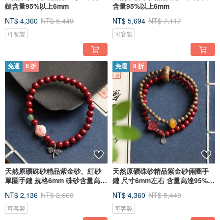
鏈含量95%以上6mm
含量95%以上6mm
NT$ 4,360
NT$ 5,449
NT$ 5,694
NT$ 7,117
可客製
可客製
免運
8 折
免運
8 折
[ 帝王紅砂和紫晶砂 ]
我們選材含量最高的帝王紅砂與紫晶砂兩種精品硃砂，帝王紅砂品相好顏色正，
硃砂含量高達95%以上，紫晶砂顏色偏紫紅硃砂晶點閃爍漂亮，硃砂含量高達
天然原礦硃砂精品紫金砂、紅砂
天然原礦硃砂精品紫金砂倆圈手
93%以上，讓每一位顧客都能擁有高品質的硃砂首飾。
單圈手鏈 規格6mm 硃砂含量高達
鏈 尺寸6mm左右 含量高達95%以
95
上
NT$ 2,136
NT$ 2,669
NT$ 4,360
NT$ 5,449
可客製
可客製