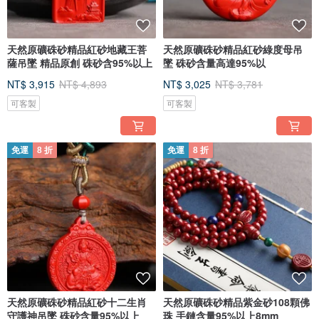
[ 手圍測量 ]
根據圖上的方法測量出自己手圍貼膚尺寸，可以給設計師發簡訊，也可以留言備
注，沒留言備注一律按照大眾尺寸16CM製作。
天然原礦硃砂精品紅砂地藏王菩
天然原礦硃砂精品紅砂綠度母吊
薩吊墜 精品原創 硃砂含95%以上
墜 硃砂含量高達95%以
NT$ 3,915
NT$ 4,893
NT$ 3,025
NT$ 3,781
可客製
可客製
免運
8 折
免運
8 折
天然原礦硃砂精品紅砂十二生肖
天然原礦硃砂精品紫金砂108顆佛
守護神吊墜 硃砂含量95%以上
珠 手鏈含量95%以上8mm