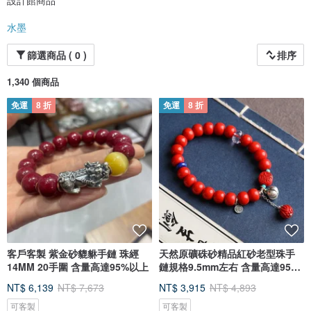
設計館商品
水墨
篩選商品 ( 0 )
排序
1,340 個商品
[ 最優質的硃砂產地 ]
我們的硃砂產地湘西鳳凰縣，位於湖南湘西與貴州銅仁交界處，該地區蘊藏了我
國三分之一的硃砂礦，是我國乃至世界重要的硃砂礦產地，湘西的硃砂石藏量豐
免運
8 折
免運
8 折
富，品質特佳，顏色鮮紅，顆粒碩大並伴有圍岩，光彩照人，觀賞俱佳。
客戶客製 紫金砂貔貅手鏈 珠經
天然原礦硃砂精品紅砂老型珠手
14MM 20手圍 含量高達95%以上
鏈規格9.5mm左右 含量高達95%
以上
NT$ 6,139
NT$ 7,673
NT$ 3,915
NT$ 4,893
可客製
可客製