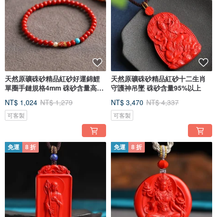
天然原礦硃砂精品紅砂好運錦鯉
天然原礦硃砂精品紅砂十二生肖
單圈手鏈規格4mm 硃砂含量高達
守護神吊墜 硃砂含量95%以上
95%
NT$ 1,024
NT$ 1,279
NT$ 3,470
NT$ 4,337
可客製
可客製
免運
8 折
免運
8 折