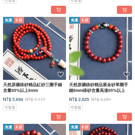
可客製
可客製
免運
8 折
免運
8 折
天然原礦硃砂精品紅砂三圈手鏈
天然原礦硃砂精品紫金砂單圈手
含量95%以上6mm
鏈8mm硃砂含量高達95%以上
NT$ 5,694
NT$ 7,117
NT$ 2,625
NT$ 3,281
可客製
可客製
免運
8 折
免運
8 折