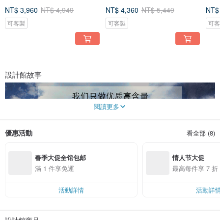
上
95
NT$ 3,960
NT$ 4,949
NT$ 4,360
NT$ 5,449
NT$
可客製
可客製
可
設計館故事
閱讀更多
優惠活動
看全部 (8)
春季大促全馆包邮
情人节大促
滿 1 件享免運
最高每件享 7 折
活動詳情
活動詳