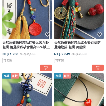
天然原礦硃砂精品紅砂九宮八卦
天然原礦硃砂精品紫金砂百福葫
包掛 鑰匙掛硃砂含量高95%以上
蘆鑰匙掛 包掛 萬能掛
NT$ 1,736
NT$ 2,169
NT$ 2,043
NT$ 2,553
可客製
可客製
免運
8 折
免運
8 折
[ 硃砂真假辨別 ]
⑴ 用火燒2-3秒硃砂會變黑等幾秒會變成原來的顏色。
⑵ 光澤度強，高含量紫金砂光度強可反光。
⑶真硃砂切開可以看到清晰晶體顆粒，礦爍。