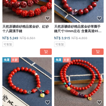
天然原礦硃砂精品紫金砂、紅砂
天然原礦硃砂精品紫金砂單圈手
十八羅漢手鏈
鏈尺寸10mm左右 含量高達95%
以
NT$ 5,249
NT$ 6,561
NT$ 3,915
NT$ 4,893
可客製
可客製
免運
8 折
免運
8 折