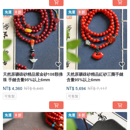
免運
8 折
免運
8 折
[ 刺繡首飾袋 ]
天然原礦硃砂精品紫金砂108顆佛
天然原礦硃砂精品紅砂三圈手鏈
贈送手工刺繡首飾袋，收到後也可以當錢包，放口紅等零碎小物品，也可以留言
備注您要的顏色，沒有留言備注顏色隨機發出。
珠 手鏈含量95%以上6mm
含量95%以上6mm
NT$ 4,360
NT$ 5,449
NT$ 5,694
NT$ 7,117
可客製
可客製
免運
8 折
免運
8 折