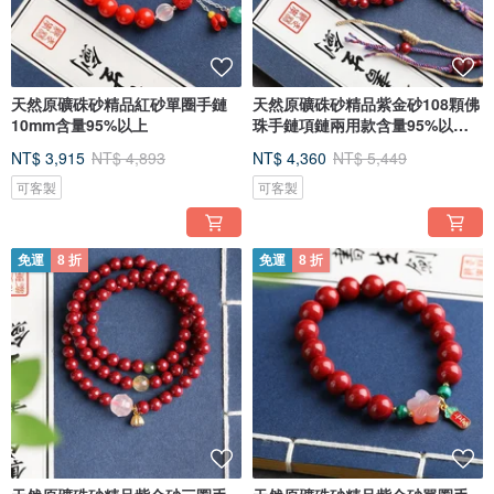
天然原礦硃砂精品紅砂單圈手鏈
天然原礦硃砂精品紫金砂108顆佛
10mm含量95%以上
珠手鏈項鏈兩用款含量95%以上
6mm
NT$ 3,915
NT$ 4,893
NT$ 4,360
NT$ 5,449
可客製
可客製
免運
8 折
免運
8 折