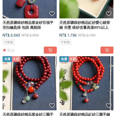
天然原礦硃砂精品紫金砂百福平
天然原礦硃砂精品紅砂愛心鎖骨
安扣鑰匙掛 包掛 萬能掛
鏈 吊墜 硃砂含量高達95%以上
NT$ 2,043
NT$ 2,553
NT$ 1,736
NT$ 2,169
可客製
可客製
5
(1)
免運
8 折
免運
8 折
[ 傳統工藝打磨 ]
我們堅持傳統工藝打磨，拒絕上膠上色上蠟，大部分商家採用機器打磨，珠子做
膠處理，這種珠子越戴越難看，破壞了硃砂的天然靈性，甚至對人體有害，我們
不惜人工成本，用砂紙一遍一遍重復打磨，直到珠子呈現出天然的油光亮澤。
天然原礦硃砂精品紫金砂三圈手
天然原礦硃砂精品紅砂三圈手鏈