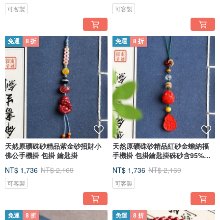
可客製
可客製
免運
8 折
免運
8 折
天然原礦硃砂精品紫金砂招財小
天然原礦硃砂精品紅砂金蟾納福
佛公手機掛 包掛 鑰匙掛
手機掛 包掛鑰匙掛硃砂含95%以
上
NT$ 1,736
NT$ 2,169
NT$ 1,736
NT$ 2,169
可客製
可客製
免運
8 折
免運
8 折