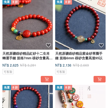
免運
8 折
免運
8 折
天然原礦硃砂精品紅砂十二生肖
天然原礦硃砂精品紫金砂單圈手
轉運手鏈 規格7mm 硃砂含量高
鏈 規格6mm 硃砂含量高達95以
95%以
NT$ 2,625
NT$ 3,281
NT$ 2,136
NT$ 2,669
可客製
可客製
免運
8 折
免運
8 折