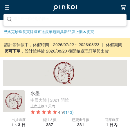
前往打造療癒的放鬆生活
巴洛克珍珠
長夾
韓國直送皮革包
雨具
新品牌上架🔥
皮夾
設計館休假中，休假時間：2026/07/22 ~ 2026/08/23 ｜ 休假期間
仍可下單
，設計館將於 2026/08/29 後開始處理訂單與出貨
水墨
中國大陸 | 2021 開館
上次上線
1 天內
4.9
(143)
出貨速度
關注人數
已賣出件數
回應速度
1～3 日
387
331
1 日內