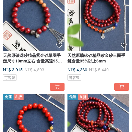
天然原礦硃砂精品紫金砂單圈手
天然原礦硃砂精品紫金砂三圈手
鏈尺寸10mm左右 含量高達95%
鏈含量95%以上6mm
以
NT$ 3,915
NT$ 4,893
NT$ 4,360
NT$ 5,449
可客製
可客製
免運
8 折
免運
8 折