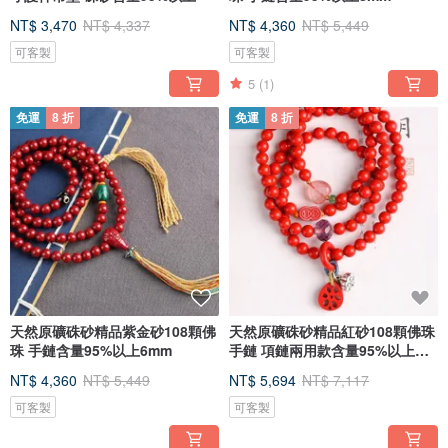
NT$ 3,470
NT$ 4,337
NT$ 4,360
NT$ 5,449
可客製
可客製
5
(1)
免運
8 折
免運
8 折
天然原礦硃砂精品紫金砂108顆佛
天然原礦硃砂精品紅砂108顆佛珠
珠 手鏈含量95%以上6mm
手鏈 項鏈兩用款含量95%以上
6mm
NT$ 4,360
NT$ 5,449
NT$ 5,694
NT$ 7,117
可客製
可客製