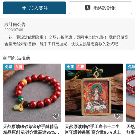
領優惠券
聯絡設計師
加入關注
設計館公告
2023/07/09
一花一葉設計館開業啦！ 全场八折优惠，買兩件全館包郵！ 我們只做高
含量天然朱砂首飾，純手工打磨拋光，快快去挑選您喜歡的款式吧！
熱門商品推薦
免運
8 折
免運
8 折
免
天然原礦硃砂紫金砂手鏈精品
天然原礦硃砂手工唐卡十二生
天然
精品原創 硃砂含量高達95%以
肖守護神吊墜 高含量95%以上
無事牌吊墜