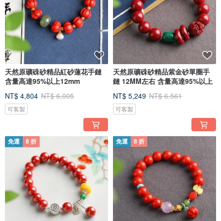
天然原礦硃砂精品紅砂蓮花手鏈
天然原礦硃砂精品紫金砂單圈手
含量高達95%以上12mm
鏈 12MM左右 含量高達95%以上
NT$ 4,804
NT$ 6,005
NT$ 5,249
NT$ 6,561
可客製
可客製
免運
8 折
免運
8 折