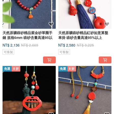
天然原礦硃砂精品紫金砂單圈手
天然原礦硃砂精品紅砂如意算盤
鏈 規格6mm 硃砂含量高達95以
車掛 硃砂含量高達95%以上
NT$ 2,136
NT$ 2,669
NT$ 2,580
NT$ 3,225
可客製
可客製
免運
8 折
免運
8 折