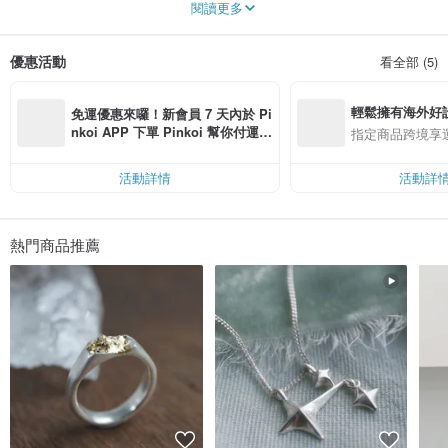
閱讀更多
nature, found objects and every daily experience. Purse beauty and intent to
make timeless jewelry. Believe jewelry is an interesting medium as an art piece
on body to make visual statement. The mixture and discovery of the material
優惠活動
看全部 (5)
allow savor the pleasure of freedom to create.
輕鬆擁有海外好
免運優惠來囉！新會員 7 天內於 Pi
nkoi APP 下單 Pinkoi 幫你付運
指定商品跨境享
費，滿 NT$ 500 最高可折運費 NT
$ 100
活動詳情
活動詳
熱門商品推薦