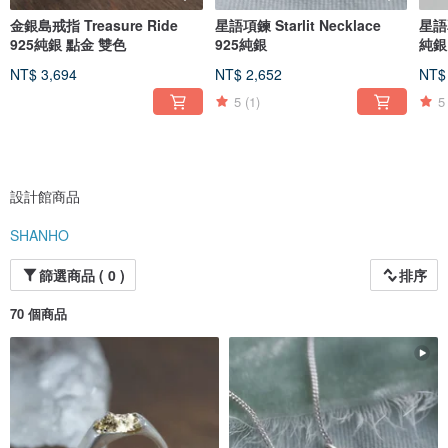
金銀島戒指 Treasure Ride
星語項鍊 Starlit Necklace
星語耳
925純銀 點金 雙色
925純銀
純銀
NT$ 3,694
NT$ 2,652
NT$
5
(1)
5
設計館商品
SHANHO
篩選商品 ( 0 )
排序
70 個商品