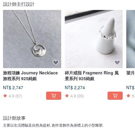
設計師主打設計
旅程項鍊 Journey Necklace
碎片戒指 Fragment Ring 風
望月戒
旅程系列 925純銀
景系列 925純銀
NT$ 2,747
NT$ 2,274
NT$
4.9
(57)
4.9
(35)
5
設計館故事
主要以生活體驗及自然為提材, 創作首飾作為身體上的小型雕塑.
shAnho is a contemporary jewelry brand based in Hong Kong. Inspired from