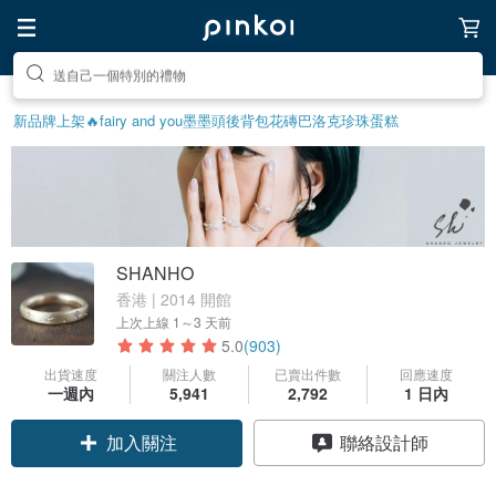
前往打造療癒的放鬆生活
新品牌上架🔥
fairy and you
墨墨頭後背包
花磚
巴洛克珍珠
蛋糕
SHANHO
香港 | 2014 開館
上次上線
1～3 天前
5.0
(903)
出貨速度
關注人數
已賣出件數
回應速度
一週內
5,941
2,792
1 日內
加入關注
聯絡設計師