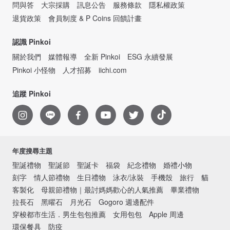
問與答
大宗採購
訊息公告
服務條款
隱私權政策
退貨政策
會員制度 & P Coins 回饋計畫
認識 Pinkoi
關於我們
媒體報導
全新 Pinkoi
ESG 永續發展
Pinkoi 小怪物
人才招募
iichi.com
追蹤 Pinkoi
年度搜尋主題
聖誕禮物
聖誕節
聖誕卡
福袋
紀念禮物
婚禮小物
刻字
情人節禮物
生日禮物
泳衣/泳裝
手機殼
旅行
貓
客製化
母親節禮物｜最討媽媽歡心的人氣推薦
畢業禮物
拉長石
黑曜石
月光石
Gogoro 週邊配件
穿梭都市生活．男生包包推薦
女用包包
Apple 周邊
環保餐具
防疫