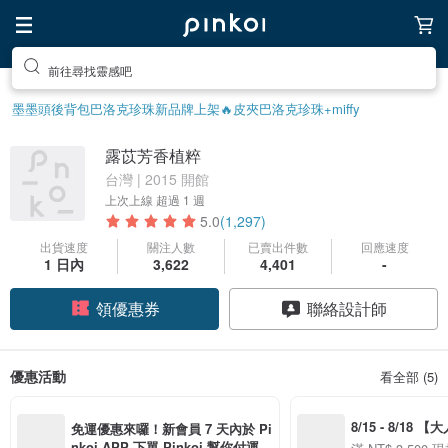
前往尋找靈感吧
墨墨頭後背包
巴洛克珍珠
新品牌上架🔥
皮夾
巴洛克珍珠
+miffy
露苡芳香植粹
台灣 | 2015 開館
上次上線
超過 1 週
5.0
(1,297)
出貨速度
關注人數
已賣出件數
回應速度
1 日內
3,622
4,401
-
領優惠券
聯絡設計師
加入關注
優惠活動
看全部 (5)
8/15 - 8/18 
免運優惠來囉！新會員 7 天內於 Pi
季】滿 NT$3500
nkoi APP 下單 Pinkoi 幫你付運