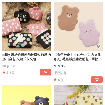
miffy 繽紛色彩米飛矽膠收納袋 方
【兔年推薦】小丸先生(ころまる
形口金包 夾鏈式卡夾包
さん) 毛絨絨拉鍊收納包 / 兩款
NT$ 690
NT$ 850
3.3
(3)
獨家販售
5
(1)