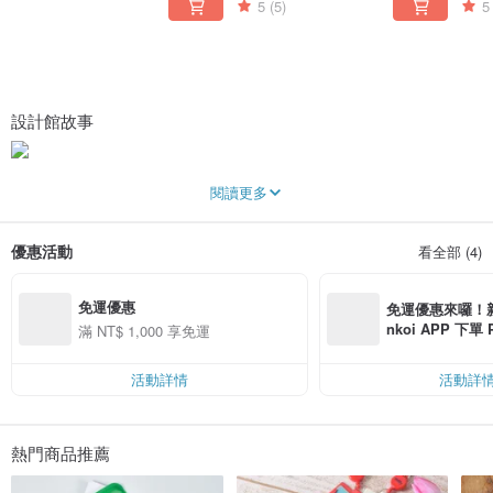
5
(5)
5
設計館故事
2008 年由公司的設計師 Ikuyo Ejiri
閱讀更多
設計出叫「POCHI」—帶有扣環的矽膠製圓形袋 的零錢包
這是世界上第一個以矽膠作為生產媒材的包袋，
同時也是一個將傳統的用品GAMAGUCHI(日本傳統小包包)
優惠活動
看全部 (4)
現代化的革命性產品。
P + G Design 以簡約卻又不過時的設計元素，
免運優惠
加上對有機矽膠材質特性的研究，
免運優惠來囉！新會
挑選出質感及柔軟度兼容的矽膠原料，
nkoi APP 下單
滿 NT$ 1,000 享免運
來製作出一項項色彩繽紛且兼具實用性的日用品！
費，滿 NT$ 50
$ 100
活動詳情
活動詳
熱門商品推薦