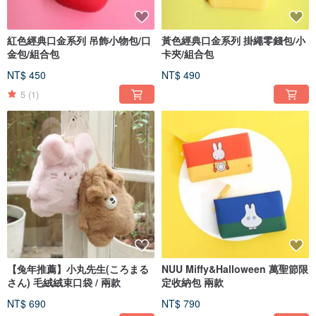
紅色經典口金系列 吊飾小物包/口
黃色經典口金系列 掛繩零錢包/小
金包/組合包
卡夾/組合包
NT$ 450
NT$ 490
5
(1)
【兔年推薦】小丸先生(ころまる
NUU Miffy&Halloween 萬聖節限
さん) 毛絨絨束口袋 / 兩款
定收納包 兩款
NT$ 690
NT$ 790