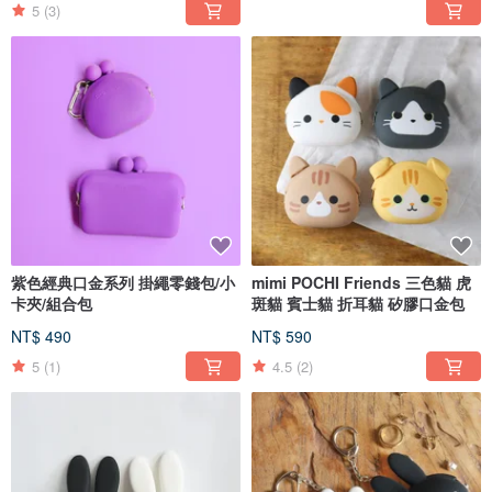
5
(3)
紫色經典口金系列 掛繩零錢包/小
mimi POCHI Friends 三色貓 虎
卡夾/組合包
斑貓 賓士貓 折耳貓 矽膠口金包
NT$ 490
NT$ 590
5
(1)
4.5
(2)