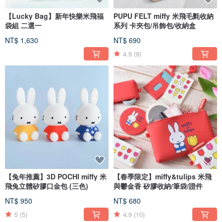
【Lucky Bag】新年快樂米飛福
PUPU FELT miffy 米飛毛氈收納
袋組 二選一
系列 卡夾包/吊飾包/收納盒
NT$ 1,630
NT$ 690
4.9
(9)
【兔年推薦】3D POCHI miffy 米
【春季限定】miffy&tulips 米飛
飛兔立體矽膠口金包 (三色)
與鬱金香 矽膠收納/筆袋/證件
NT$ 950
NT$ 680
5
(5)
4.9
(10)