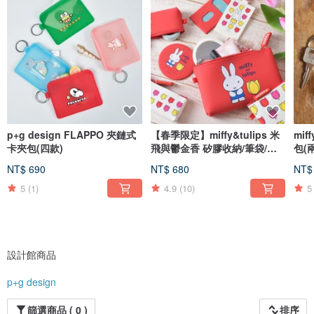
p+g design FLAPPO 夾鏈式
【春季限定】miffy&tulips 米
mi
卡夾包(四款)
飛與鬱金香 矽膠收納/筆袋/證
包(
件
NT$ 690
NT$ 680
NT$
5
(1)
4.9
(10)
5
設計館商品
p+g design
篩選商品 ( 0 )
排序