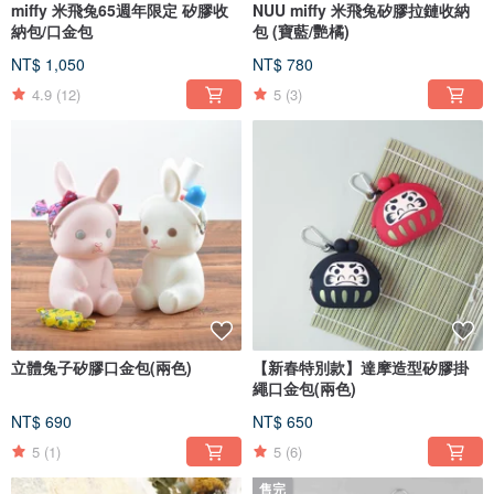
miffy 米飛兔65週年限定 矽膠收
NUU miffy 米飛兔矽膠拉鏈收納
納包/口金包
包 (寶藍/艷橘)
NT$ 1,050
NT$ 780
4.9
(12)
5
(3)
立體兔子矽膠口金包(兩色)
【新春特別款】達摩造型矽膠掛
繩口金包(兩色)
NT$ 690
NT$ 650
5
(1)
5
(6)
售完