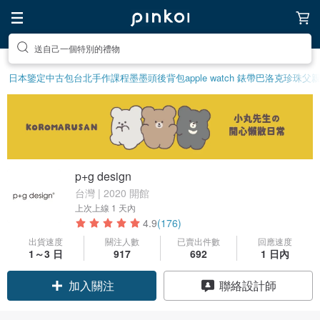
前往打造療癒的放鬆生活
日本鑒定中古包
台北手作課程
墨墨頭後背包
apple watch 錶帶
巴洛克珍珠
父
p+g design
台灣 | 2020 開館
上次上線
1 天內
4.9
(176)
出貨速度
關注人數
已賣出件數
回應速度
1～3 日
917
692
1 日內
領優惠券
聯絡設計師
加入關注