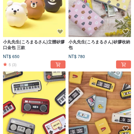
小丸先生(ころまるさん)立體矽膠
小丸先生(ころまるさん)矽膠收納
口金包 三款
包
NT$ 650
NT$ 780
5
(3)