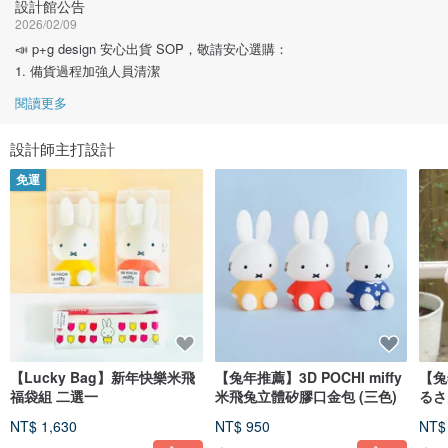
設計館公告
2026/02/09
📣 p+g design 安心出貨 SOP，敬請安心選購：
1. 備貨過程加強人員清潔
閱讀更多
設計師主打設計
免運
【Lucky Bag】新年快樂米飛
【兔年推薦】3D POCHI miffy
【兔
福袋組 二選一
米飛兔立體矽膠口金包 (三色)
るさ
NT$ 1,630
NT$ 950
NT$