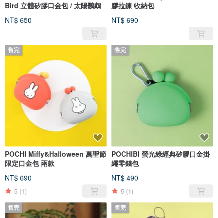
Bird 立體矽膠口金包 / 太陽鸚鵡
膠拉鍊 收納包
NT$ 650
NT$ 690
售完
售完
POCHI Miffy&Halloween 萬聖節
POCHIBI 螢光綠經典矽膠口金掛
限定口金包 兩款
繩零錢包
NT$ 690
NT$ 490
5
(1)
5
(1)
售完
售完