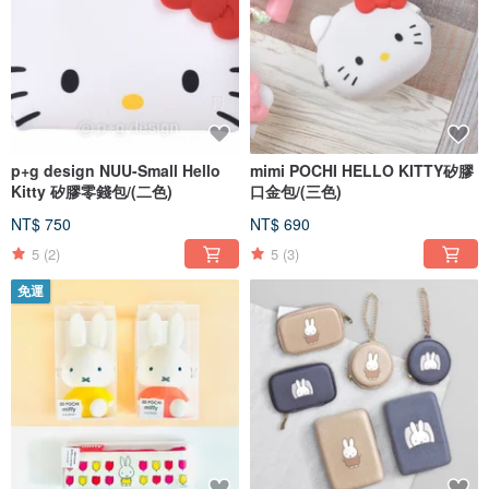
p+g design NUU-Small Hello
mimi POCHI HELLO KITTY矽膠
Kitty 矽膠零錢包/(二色)
口金包/(三色)
NT$ 750
NT$ 690
5
(2)
5
(3)
免運