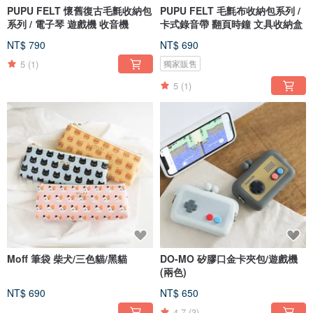
PUPU FELT 懷舊復古毛氈收納包
PUPU FELT 毛氈布收納包系列 /
系列 / 電子琴 遊戲機 收音機
卡式錄音帶 翻頁時鐘 文具收納盒
NT$ 790
NT$ 690
5
(1)
獨家販售
5
(1)
Moff 筆袋 柴犬/三色貓/黑貓
DO-MO 矽膠口金卡夾包/遊戲機
(兩色)
NT$ 690
NT$ 650
4.7
(3)