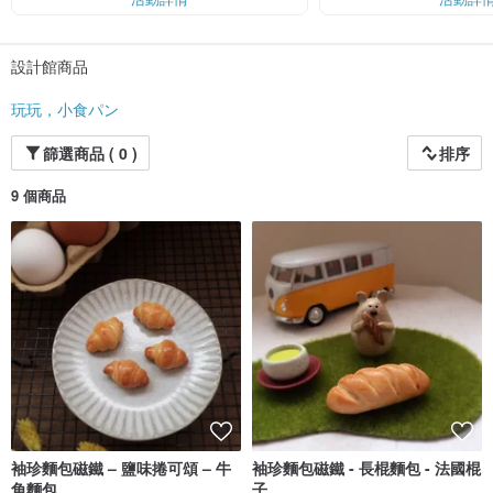
裙加了好幾分，一不小心還可能讓你成為大家的話題人物。
克服了好多困難，因為新鮮食材的製作總有許多限制，
設計館商品
不是黏土也沒有顏料，於是烘烤和保存是重重的難關。
終於，誕生了【玩玩，小食パン】。
玩玩，小食パン
希望可食的麵包負責填飽你的胃，不可食的小食パン則能甜滿你的每個日常。
篩選商品 ( 0 )
排序
希望遇見更多和我一樣的麵包控，可以讓美好的事物環繞著自己，用喜歡的東西
陪伴每一天。
9 個商品
雖然是小小的麵包，卻有大大的滿足，和大大的幸福 ：）
袖珍麵包磁鐵 – 鹽味捲可頌 – 牛
袖珍麵包磁鐵 - 長棍麵包 - 法國棍
角麵包
子