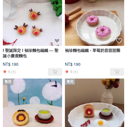
I 聖誕限定 I 袖珍麵包磁鐵 — 聖
袖珍麵包磁鐵 - 草莓奶昔甜甜圈
誕小麋鹿麵包
NT$ 190
NT$ 190
5
(1)
5
(1)
售完
售完