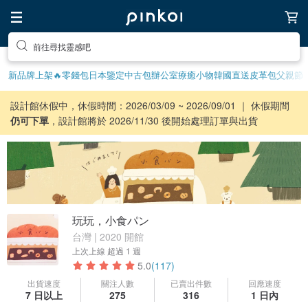
前往尋找靈感吧
新品牌上架🔥
零錢包
日本鑒定中古包
辦公室療癒小物
韓國直送皮革包
父親節
設計館休假中，休假時間：2026/03/09 ~ 2026/09/01 ｜ 休假期間
仍可下單
，設計館將於 2026/11/30 後開始處理訂單與出貨
玩玩，小食パン
台灣 | 2020 開館
上次上線
超過 1 週
5.0
(117)
出貨速度
關注人數
已賣出件數
回應速度
7 日以上
275
316
1 日內