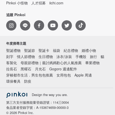
Pinkoi 小怪物
人才招募
iichi.com
追蹤 Pinkoi
年度搜尋主題
聖誕禮物
聖誕節
聖誕卡
福袋
紀念禮物
婚禮小物
刻字
情人節禮物
生日禮物
泳衣/泳裝
手機殼
旅行
貓
客製化
母親節禮物｜最討媽媽歡心的人氣推薦
畢業禮物
拉長石
黑曜石
月光石
Gogoro 週邊配件
穿梭都市生活．男生包包推薦
女用包包
Apple 周邊
環保餐具
防疫
Design the way you are.
第三方支付服務能量登錄證號：114三0004
食品業者登錄字號：A-153674659-00000-3
© 2026 Pinkoi Inc.