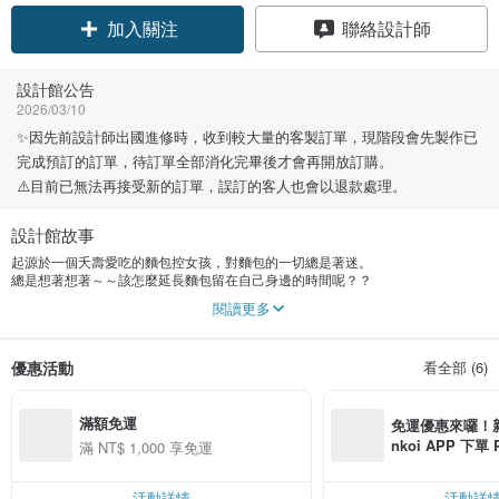
加入關注
聯絡設計師
設計館公告
2026/03/10
✨因先前設計師出國進修時，收到較大量的客製訂單，現階段會先製作已
完成預訂的訂單，待訂單全部消化完畢後才會再開放訂購。
⚠️目前已無法再接受新的訂單，誤訂的客人也會以退款處理。
設計館故事
起源於一個夭壽愛吃的麵包控女孩，對麵包的一切總是著迷。
總是想著想著～～該怎麼延長麵包留在自己身邊的時間呢？？
閱讀更多
於是，誕生了【玩玩，小食パン】。
從此，麵包不再只是填飽肚子的早餐，也不會只能搭配牛奶或咖啡。
優惠活動
看全部 (6)
每顆小食パン都是真正使用『 國產小麥麵粉＆天然酵母 』，全手工製作和烘烤而
成，
有別於仿間使用黏土或顏料製作，看起來更加逼真自然，質感UP。
滿額免運
免運優惠來囉！新會
nkoi APP 下單
滿 NT$ 1,000 享免運
費，滿 NT$ 50
小食パン的麵包有好多面貌，可以變身為磁鐵，黏貼每日的重要事項。可以變成
$ 100
吊飾，掛在包包上就能帶去好多地方旅行。甚至是變成別針，馬上就幫衣服或圍
活動詳情
活動詳