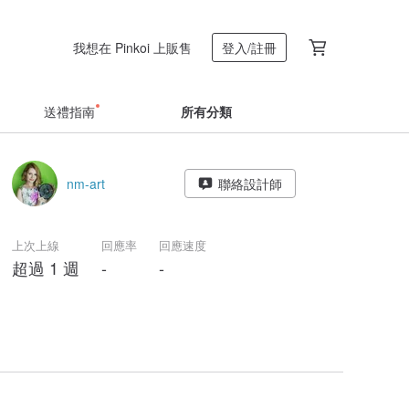
我想在 Pinkoi 上販售
登入/註冊
送禮指南
所有分類
nm-art
聯絡設計師
上次上線
回應率
回應速度
超過 1 週
-
-