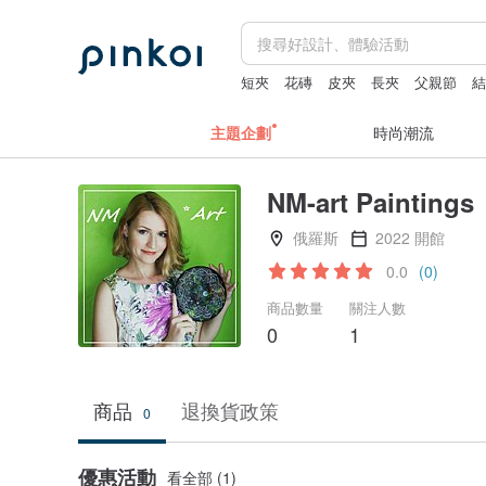
短夾
花磚
皮夾
長夾
父親節
主題企劃
時尚潮流
NM-art Paintings
俄羅斯
2022 開館
0.0
(0)
商品數量
關注人數
0
1
商品
退換貨政策
0
優惠活動
看全部 (1)