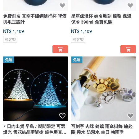
免費刻名 真空不鏽鋼隨行杯 啤酒
星座保溫杯 姓名雕刻 服務 保溫
與毛豆設計
保冷 390ml 免費包裝
NT$ 1,409
NT$ 1,409
可客製
可客製
免運
免運
7 日內出貨 早鳥 / 期間限定 可選
可刻字 肉球 鈴鐺 雨傘掛飾 鑰匙
燈光 雪花結晶聖誕樹 銀色壓克力
圈 撥水 防潑水 生日 梅雨季
LED 落地燈