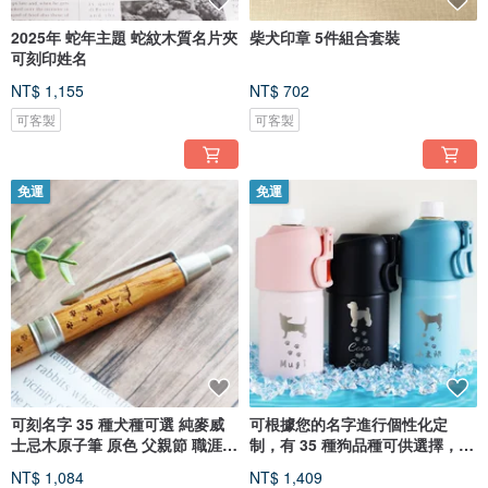
2025年 蛇年主題 蛇紋木質名片夾
柴犬印章 5件組合套裝
可刻印姓名
NT$ 1,155
NT$ 702
可客製
可客製
免運
免運
可刻名字 35 種犬種可選 純麥威
可根據您的名字進行個性化定
士忌木原子筆 原色 父親節 職涯晉
制，有 35 種狗品種可供選擇，爪
陞禮 升學禮 生日 考試合格禮
子印記，含手柄，塑料瓶架，冷
NT$ 1,084
NT$ 1,409
飲或暖飲，兼容 500 毫升至 650