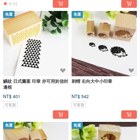
5
(1)
免運
免運
鱗紋 日式圖案 印章 亦可用於信封
刺蝟 右向大中小印章
邊框
NT$ 401
NT$ 542
可客製
可客製
免運
免運