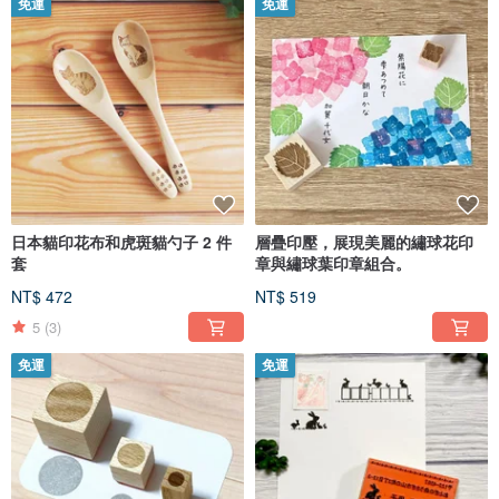
免運
免運
日本貓印花布和虎斑貓勺子 2 件
層疊印壓，展現美麗的繡球花印
套
章與繡球葉印章組合。
NT$ 472
NT$ 519
5
(3)
免運
免運