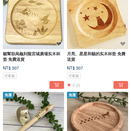
貓幫助烏龜到龍宮城廣場实木杯
月亮、星星和貓的实木杯垫 免費
垫 免費送貨
送貨
NT$ 307
NT$ 307
可客製
可客製
5
(2)
免運
免運