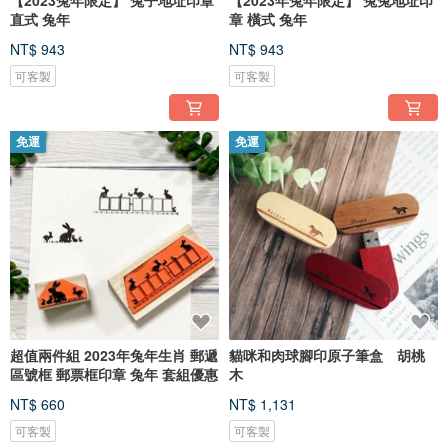
【2023兔年限定】 兔子地址印章
【2023年兔年限定】 兔兔地址印
直式 兔年
章 橫式 兔年
NT$ 943
NT$ 943
可客製
可客製
免運
免運
超值兩件組 2023年兔年生肖 郵遞
貓咪和肉球腳印原子筆盒 胡桃
區號框 郵票框印章 兔年 套組優惠
木
NT$ 660
NT$ 1,131
可客製
可客製