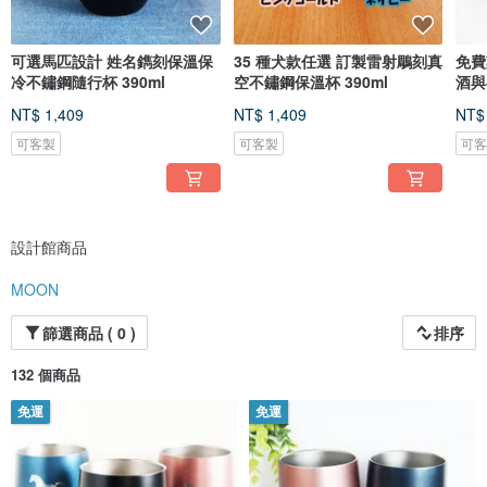
可選馬匹設計 姓名鐫刻保溫保
35 種犬款任選 訂製雷射鵰刻真
免費
冷不鏽鋼隨行杯 390ml
空不鏽鋼保溫杯 390ml
酒與
NT$ 1,409
NT$ 1,409
NT$
可客製
可客製
可
設計館商品
MOON
篩選商品 ( 0 )
排序
132 個商品
免運
免運