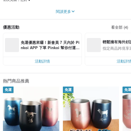
我以鐳射加工，主要製作肉球設計雜貨。
閱讀更多
希望可以為大家製作出暖心療癒的作品，請各位多多指教。
優惠活動
看全部 (4)
如果有任何需求，歡迎隨時站內信詢問我「請問有沒有怎樣怎樣的商品嗎？」
我會很開心，請千萬不要客氣喔。
輕鬆擁有海外好
MOON
免運優惠來囉！新會員 7 天內於 Pi
石坂 英晃
nkoi APP 下單 Pinkoi 幫你付運
指定商品跨境享
費，滿 NT$ 500 最高可折運費 NT
$ 100
活動詳情
活動詳
熱門商品推薦
免運
免運
免