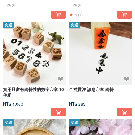
毫升
可客製
可客製
5
(1)
免運
免運
實用且富有獨特性的數字印章 10
全神貫注 訊息印章 獨特
件組
NT$ 1,060
NT$ 283
免運
免運