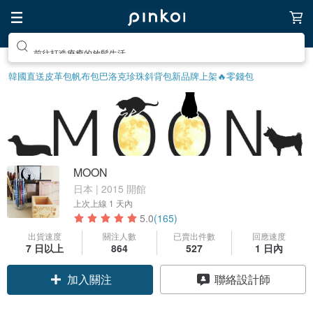
前往打造療癒的放鬆生活
韓國直送皮革包
帆布包
巴洛克珍珠
斜背包
新品牌上架🔥
零錢包
MOON
日本 | 2015 開館
上次上線
1 天內
5.0
(165)
出貨速度
關注人數
已賣出件數
回應速度
7 日以上
864
527
1 日內
加入關注
聯絡設計師