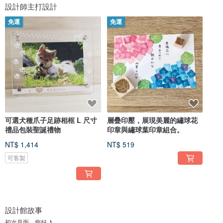
設計師主打設計
免運
免運
可選犬種爪子足跡相框 L 尺寸
層疊印壓，展現美麗的繡球花
禮品包裝聖誕禮物
印章與繡球葉印章組合。
NT$ 1,414
NT$ 519
可客製
設計館故事
初次見面，您好 ♪