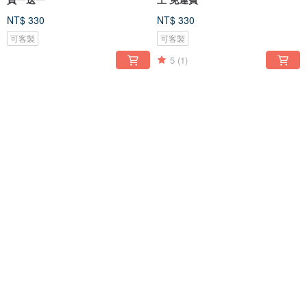
NT$ 330
NT$ 330
可客製
可客製
5
(1)
免運
免運
兒童繪畫作品 兒童繪畫杯墊 免運
Yogennotori 鑰匙扣 免費送貨
費 姓名輸入留言
NT$ 472
NT$ 283
可客製
可客製
5
(2)