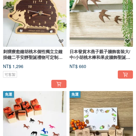
刺猬療愈鐘胡桃木個性獨立立鐘
日本發貨木燕子親子牆飾套裝大/
掛鐘二手安靜聖誕禮物可定制禮
中/小胡桃木棒和果皮牆飾聖誕禮
物
物
NT$ 1,296
NT$ 660
可客製
免運
免運