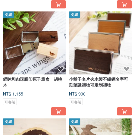
免運
免運
貓咪和肉球腳印原子筆盒 胡桃
小鬍子名片夾木製不鏽鋼名字可
木
刻聖誕禮物可定制禮物
NT$ 1,155
NT$ 990
可客製
可客製
免運
免運