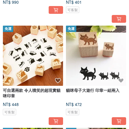
NT$ 990
NT$ 401
可客製
免運
免運
可自選兩款 令人噴笑的超現實貓
貓咪母子大遊行 印章一組兩入
咪印章
NT$ 448
NT$ 472
可客製
可客製