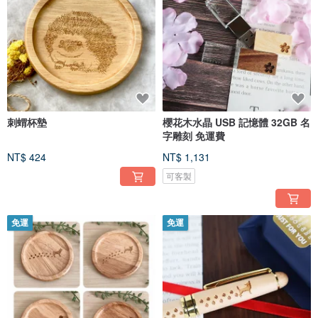
刺蝟杯墊
櫻花木水晶 USB 記憶體 32GB 名
字雕刻 免運費
NT$ 424
NT$ 1,131
可客製
免運
免運