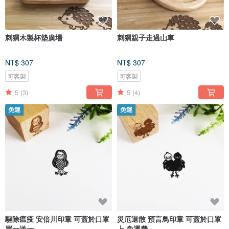
刺猬木製杯墊廣場
刺猬親子走過山車
NT$ 307
NT$ 307
可客製
可客製
5
(3)
5
(4)
免運
免運
驅除瘟疫 安倍川印章 可蓋於口罩
災厄退散 預言鳥印章 可蓋於口罩
買一送一
上 免運費