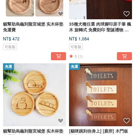
貓幫助烏龜到龍宮城堡 实木杯垫
35種犬種任選 肉球腳印原子筆 楓
免運費
木 旋轉式 免費刻印 聖誕禮物 升
職禮物 免費禮品包裝 台灣免運
NT$ 472
NT$ 1,084
可客製
可客製
5
(1)
免運
免運
貓幫助烏龜到龍宮城堡 实木杯垫
[貓咪跳到你身上] [廁所] 木門板