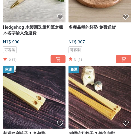
Hedgehog 木製圓珠筆和筆盒楓
多種品種的杯墊 免費送貨
木名字輸入免運費
NT$ 990
NT$ 307
可客製
可客製
5
(1)
5
(1)
免運
免運
刺猬哈利筷子 1 套包郵
刺猬哈利筷子 2 件套包郵