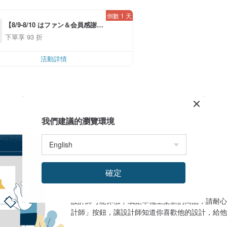
倒數 1 天
【8/9-8/10 はファン＆会員感謝デ
ー】アプリ限定全品対象7％OFF
下單享 93 折
*！（*条件あり、最大500円）
活動詳情
我們建議的瀏覽環境
確定
設計館目前沒有商品
設計師可能休假中或正準備上架新的商品，請耐心
計師」按鈕，讓設計師知道你喜歡他的設計，給他