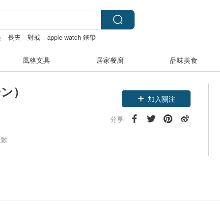
鞋
長夾
對戒
apple watch 錶帶
風格文具
居家餐廚
品味美食
シーン）
加入關注
分享
人數