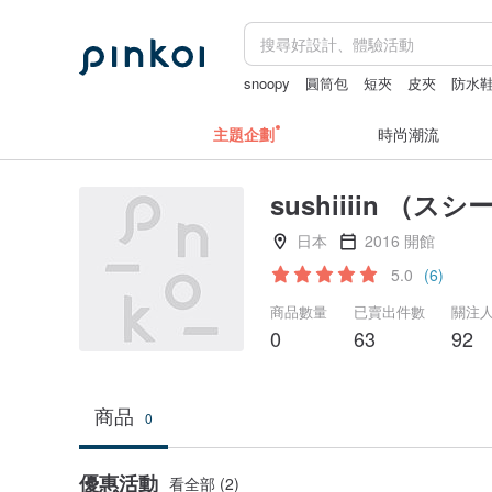
snoopy
圓筒包
短夾
皮夾
防水
主題企劃
時尚潮流
sushiiiin （ス
日本
2016 開館
5.0
(6)
商品數量
已賣出件數
關注
0
63
92
商品
0
優惠活動
看全部 (2)