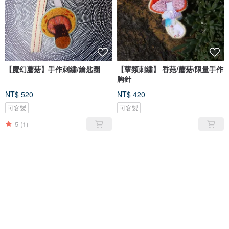
【魔幻蘑菇】手作刺繡/鑰匙圈
【蕈類刺繡】 香菇/蘑菇/限量手作
胸針
NT$ 520
NT$ 420
可客製
可客製
5
(1)
售完