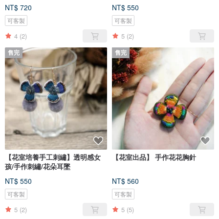
NT$ 720
NT$ 550
可客製
可客製
4
(2)
5
(2)
售完
售完
【花室培養手工刺繡】透明感女
【花室出品】 手作花花胸針
孩/手作刺繡/花朵耳墜
NT$ 550
NT$ 560
可客製
可客製
5
(2)
5
(5)