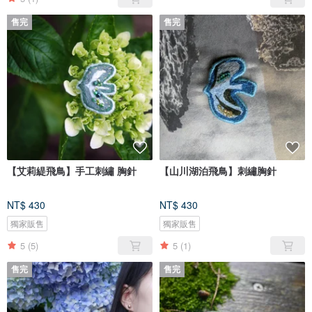
售完
售完
【艾莉緹飛鳥】手工刺繡 胸針
【山川湖泊飛鳥】刺繡胸針
NT$ 430
NT$ 430
獨家販售
獨家販售
5
(5)
5
(1)
售完
售完