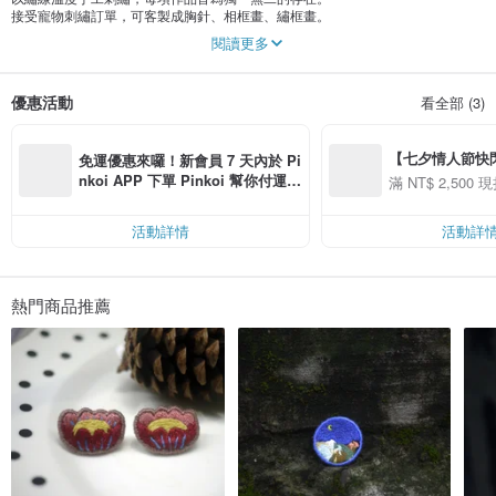
接受寵物刺繡訂單，可客製成胸針、相框畫、繡框畫。
閱讀更多
在針海線山間擁抱撫子色的生活。
優惠活動
看全部 (3)
【七夕情人節快閃】8
免運優惠來囉！新會員 7 天內於 Pi
用 APP 購買任一
nkoi APP 下單 Pinkoi 幫你付運
滿 NT$ 2,500 現
00 現折 NT$100
費，滿 NT$ 500 最高可折運費 NT
$ 100
活動詳情
活動詳
熱門商品推薦