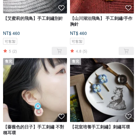
【艾蜜莉的飛鳥】手工刺繡別針
【山川湖泊飛鳥】 手工刺繡/手作
胸針
NT$ 460
NT$ 460
可客製
可客製
5
(2)
4.8
(5)
售完
售完
【薔薇色的日子】手工刺繡 不對
【花室培養手工刺繡】刺繡耳環
稱耳環