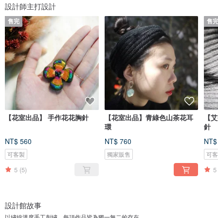
設計師主打設計
售完
售
【花室出品】 手作花花胸針
【花室出品】青綠色山茶花耳
【艾
環
針
NT$ 560
NT$ 760
NT$
可客製
獨家販售
可
5
(5)
5
設計館故事
以繡線溫度手工刺繡，每項作品皆為獨一無二的存在。