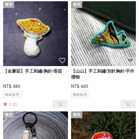
售完
售完
【金蘑菇】手工刺繡/胸針/香菇
【山山】手工刺繡/別針胸針/手作
禮物
NT$ 380
NT$ 420
獨家販售
獨家販售
5
(2)
售完
售完