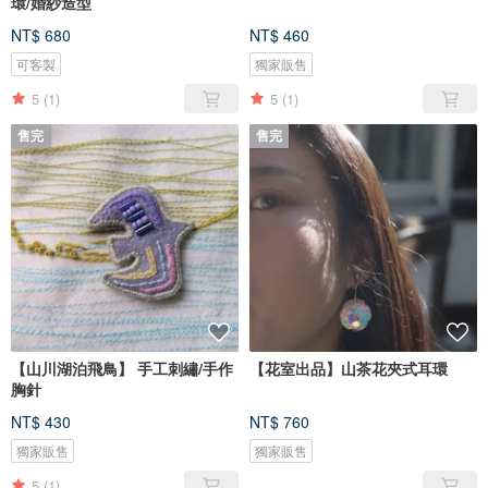
環/婚紗造型
NT$ 680
NT$ 460
可客製
獨家販售
5
(1)
5
(1)
售完
售完
【山川湖泊飛鳥】 手工刺繡/手作
【花室出品】山茶花夾式耳環
胸針
NT$ 430
NT$ 760
獨家販售
獨家販售
5
(1)