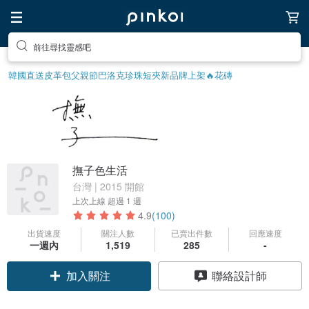
前往尋找靈感吧
韓國直送皮革包
父親節
巴洛克珍珠
短夾
新品牌上架🔥
花磚
撫子色生活
台灣 | 2015 開館
上次上線
超過 1 週
4.9
(100)
出貨速度
關注人數
已賣出件數
回應速度
一週內
1,519
285
-
加入關注
聯絡設計師