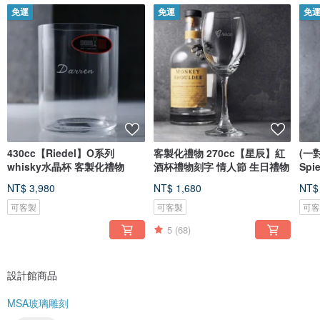
► 急送禮。先確認收件日 ◄
免運
免運
免
► 訂製價。不是零售價格 ◄
► 是正品。正規品牌進口 ◄
《符合Pinkoi商品販售政策》
MSA非直接販售其他品牌商品
是經過雕刻師手工刻在玻璃上
自行創作內容或依照客戶需求
客製化而成的作品。
《MSA玻璃雕刻品牌說明》
2012年在台灣創立MSA工藝
品牌，設計師10年以上資歷
430cc【Riedel】O系列
客製化禮物 270cc【星辰】紅
(一
只專注手工雕刻創作並發表
whisky水晶杯 客製化禮物
酒杯禮物刻字 情人節 生日禮物
Sp
販售作品。
白金
．國際香水現場御用雕刻師
NT$ 3,980
NT$ 1,680
NT$
．企業活動玻璃雕刻講師
．國際水晶品牌合作雕刻師
可客製
可客製
可
《公開作品與肖像權說明》
5
(68)
僅將少數精選作品進行專業
拍攝公開於MSA品牌所有平
台上架與社群推廣，謝謝您
的支持讓更多人可以欣賞玻
設計館商品
璃雕刻的精彩工藝。
(若有隱私考量可先訂單備註
MSA玻璃雕刻
或已公開作品可後續告知會
提供完整保密）