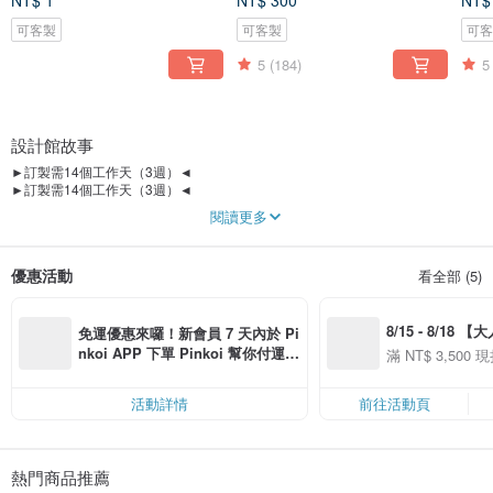
NT$ 1
NT$ 300
NT$
可客製
可客製
可
5
(184)
5
設計館故事
►訂製需14個工作天（3週）◄
►訂製需14個工作天（3週）◄
►訂製需14個工作天（3週）◄
閱讀更多
MSA老師是雕刻藝術創作 ᵔᴥᵔ
創作來自MSA老師的手工雕刻
優惠活動
看全部 (5)
價格全都是訂製價不是零售價
非經銷代理販賣零售酒杯玻璃
酒杯有原廠鋼印貼紙是正常的
8/15 - 8/18 
酒杯玻璃皆由該品牌製造生產
免運優惠來囉！新會員 7 天內於 Pi
產地為世界各國暫定標示台灣
季】滿 NT$3500
nkoi APP 下單 Pinkoi 幫你付運
滿 NT$ 3,500 現
想詢問酒杯品牌資訊歡迎留言
50
費，滿 NT$ 500 最高可折運費 NT
50
$ 100
－－－－不是雷雕－－－－
活動詳情
前往活動頁
－－－－不是雷雕－－－－
－－－－不是雷雕－－－－
► 只訂製。不零售不代刻 ◄
熱門商品推薦
► 有草稿。需要一點時間 ◄