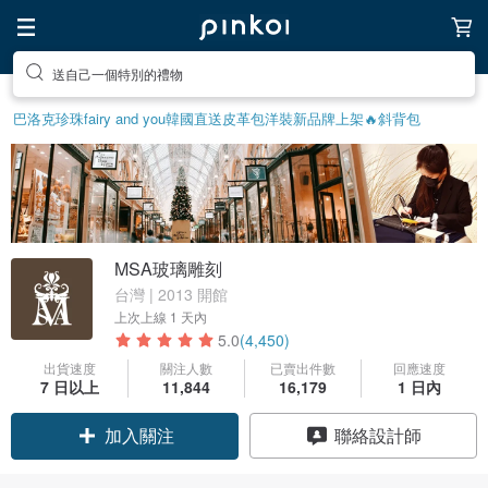
送自己一個特別的禮物
巴洛克珍珠
fairy and you
韓國直送皮革包
洋裝
新品牌上架🔥
斜背包
MSA玻璃雕刻
台灣 | 2013 開館
上次上線
1 天內
5.0
(4,450)
出貨速度
關注人數
已賣出件數
回應速度
7 日以上
11,844
16,179
1 日內
加入關注
聯絡設計師