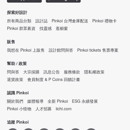
探索好設計
所有商品分類
設計誌
Pinkoi 台灣倉庫配送
Pinkoi 禮物卡
Pinkoi 群眾募資
找靈感
逛櫥窗
販售
我想在 Pinkoi 上販售
設計館問與答
Pinkoi tickets 售票專案
幫助 / 政策
問與答
大宗採購
訊息公告
服務條款
隱私權政策
退貨政策
會員制度 & P Coins 回饋計畫
認識 Pinkoi
關於我們
媒體報導
全新 Pinkoi
ESG 永續發展
Pinkoi 小怪物
人才招募
iichi.com
追蹤 Pinkoi