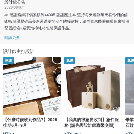
設計館公告
2026/08/07
🙏 感謝粉絲評價累積到4400!! 謝謝關注🙏 堅持每天雕刻每天看你們的信
📦玻璃屬易碎品長途運送基於安全防撞耐摔，請同意未能兼顧環保會採用
堅固紙箱+嚴實泡棉耗材包裝保護作品。
閱讀更多
設計師主打設計
免運
免運
免
【什麼時候收到作品?】2026
【我真的很急要收到】急件服
畢業 
排期6月~9月
務 (請先與設計師聯繫交期)
石紋