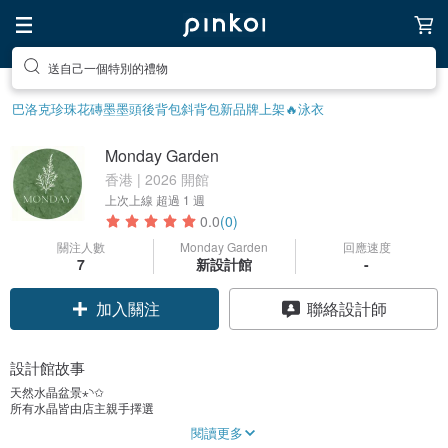
送自己一個特別的禮物
巴洛克珍珠
花磚
墨墨頭後背包
斜背包
新品牌上架🔥
泳衣
Monday Garden
香港 | 2026 開館
上次上線
超過 1 週
0.0
(0)
關注人數
Monday Garden
回應速度
7
新設計館
-
加入關注
聯絡設計師
設計館故事
天然水晶盆景⋆◝✩
所有水晶皆由店主親手擇選
每件皆具獨特性格
閱讀更多
我們實行「一物一圖」制度