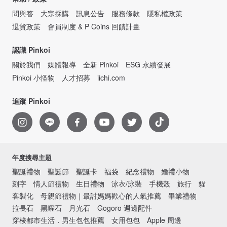
問與答
大宗採購
訊息公告
服務條款
隱私權政策
退貨政策
會員制度 & P Coins 回饋計畫
認識 Pinkoi
關於我們
媒體報導
全新 Pinkoi
ESG 永續發展
Pinkoi 小怪物
人才招募
iichi.com
追蹤 Pinkoi
年度搜尋主題
聖誕禮物
聖誕節
聖誕卡
福袋
紀念禮物
婚禮小物
刻字
情人節禮物
生日禮物
泳衣/泳裝
手機殼
旅行
貓
客製化
母親節禮物｜最討媽媽歡心的人氣推薦
畢業禮物
拉長石
黑曜石
月光石
Gogoro 週邊配件
穿梭都市生活．男生包包推薦
女用包包
Apple 周邊