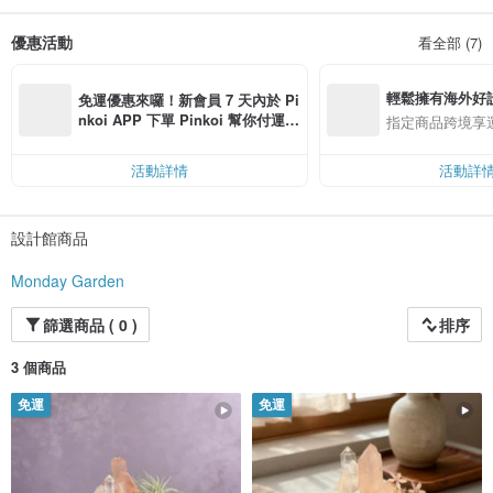
每件作品獨一無二｜原創設計
𝔼𝕒𝕔𝕙 𝕡𝕚𝕖𝕔𝕖 𝕚𝕤 𝕒 𝕠𝕟𝕖-𝕠𝕗-𝕒-𝕜𝕚𝕟𝕕 𝕤𝕒𝕟𝕔𝕥𝕦𝕒𝕣𝕪, 𝕝𝕠𝕧𝕚𝕟𝕘𝕝𝕪 𝕙𝕒𝕟𝕕𝕔𝕣𝕒𝕗𝕥𝕖𝕕
優惠活動
看全部 (7)
𝕥𝕙𝕣𝕠𝕦𝕘𝕙 𝕥𝕙𝕖 𝕝𝕖𝕟𝕤 𝕠𝕗 𝕁𝕒𝕡𝕒𝕟𝕖𝕤𝕖 𝔹𝕠𝕟𝕤𝕒𝕚 𝕕𝕖𝕤𝕚𝕘𝕟.
輕鬆擁有海外好
免運優惠來囉！新會員 7 天內於 Pi
nkoi APP 下單 Pinkoi 幫你付運
指定商品跨境享
費，滿 NT$ 500 最高可折運費 NT
$ 100
活動詳情
活動詳
設計館商品
Monday Garden
篩選商品 ( 0 )
排序
3 個商品
免運
免運