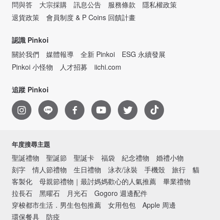
問與答
大宗採購
訊息公告
服務條款
隱私權政策
退貨政策
會員制度 & P Coins 回饋計畫
認識 Pinkoi
關於我們
媒體報導
全新 Pinkoi
ESG 永續發展
Pinkoi 小怪物
人才招募
iichi.com
追蹤 Pinkoi
年度搜尋主題
聖誕禮物
聖誕節
聖誕卡
福袋
紀念禮物
婚禮小物
刻字
情人節禮物
生日禮物
泳衣/泳裝
手機殼
旅行
貓
客製化
母親節禮物｜最討媽媽歡心的人氣推薦
畢業禮物
拉長石
黑曜石
月光石
Gogoro 週邊配件
穿梭都市生活．男生包包推薦
女用包包
Apple 周邊
環保餐具
防疫