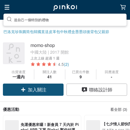
送自己一個特別的禮物
巴洛克珍珠
圓筒包
韓國直送皮革包
中秋禮盒
墨墨頭後背包
父親節
momo-shop
中國大陸 | 2017 開館
上次上線
超過 1 週
4.5
(2)
出貨速度
關注人數
已賣出件數
回應速度
一週內
41
9
-
加入關注
聯絡設計師
優惠活動
看全部 (3)
【七夕情人節快閃】8
免運優惠來囉！新會員 7 天內於 Pi
用 APP 購買任一
nkoi APP 下單 Pinkoi 幫你付運