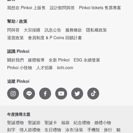
我想在 Pinkoi 上販售
設計館問與答
Pinkoi tickets 售票專案
幫助 / 政策
問與答
大宗採購
訊息公告
服務條款
隱私權政策
退貨政策
會員制度 & P Coins 回饋計畫
認識 Pinkoi
關於我們
媒體報導
全新 Pinkoi
ESG 永續發展
Pinkoi 小怪物
人才招募
iichi.com
追蹤 Pinkoi
年度搜尋主題
聖誕禮物
聖誕節
聖誕卡
福袋
紀念禮物
婚禮小物
刻字
情人節禮物
生日禮物
泳衣/泳裝
手機殼
旅行
貓