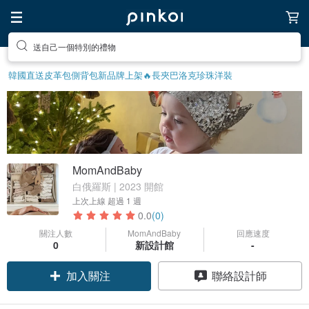
送自己一個特別的禮物
韓國直送皮革包
側背包
新品牌上架🔥
長夾
巴洛克珍珠
洋裝
MomAndBaby
白俄羅斯 | 2023 開館
上次上線
超過 1 週
0.0
(0)
關注人數
MomAndBaby
回應速度
0
新設計館
-
加入關注
聯絡設計師