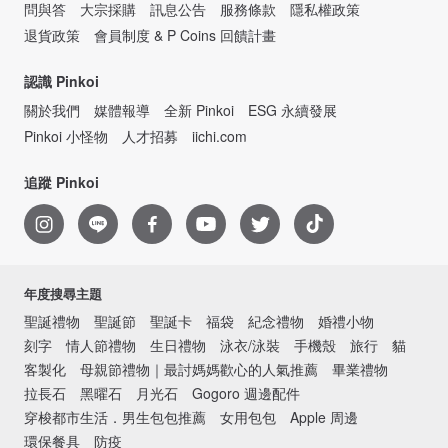
問與答
大宗採購
訊息公告
服務條款
隱私權政策
退貨政策
會員制度 & P Coins 回饋計畫
認識 Pinkoi
關於我們
媒體報導
全新 Pinkoi
ESG 永續發展
Pinkoi 小怪物
人才招募
iichi.com
追蹤 Pinkoi
年度搜尋主題
聖誕禮物
聖誕節
聖誕卡
福袋
紀念禮物
婚禮小物
刻字
情人節禮物
生日禮物
泳衣/泳裝
手機殼
旅行
貓
客製化
母親節禮物｜最討媽媽歡心的人氣推薦
畢業禮物
拉長石
黑曜石
月光石
Gogoro 週邊配件
穿梭都市生活．男生包包推薦
女用包包
Apple 周邊
環保餐具
防疫