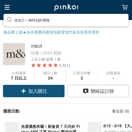
送自己一個特別的禮物
新品牌上架🔥
泳衣
墨墨頭後背包
斜背包
巴洛克珍珠
耳骨夾
m&of
韓國 | 2023 開館
上次上線
超過 1 週
5.0
(1)
出貨速度
關注人數
已賣出件數
回應速度
7 日以上
24
2
-
加入關注
聯絡設計師
優惠活動
看全部 (5)
8/15 - 8/18 
免運優惠來囉！新會員 7 天內於 Pi
季】滿 NT$3500
nkoi APP 下單 Pinkoi 幫你付運