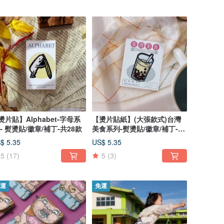
燙片貼】Alphabet-字母系
【燙片貼紙】(大張款式)台灣
 - 熨燙貼/徽章/補丁-共28款
美食系列-熨燙貼/徽章/補丁-共
16款
$ 5.35
US$ 5.35
5
(17)
5
(3)
運
免運