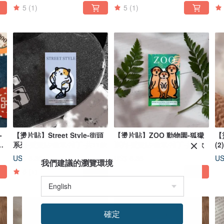
5
(1)
5
(1)
-
【燙片貼】Street Style-街頭
【燙片貼】ZOO 動物園-狐獴
【
補
系列-熨燙貼/徽章/補丁-共11款
系列-熨燙貼/徽章/補丁-共7款
(
US$ 5.35
US$ 5.35
US
我們建議的瀏覽環境
5
(1)
確定