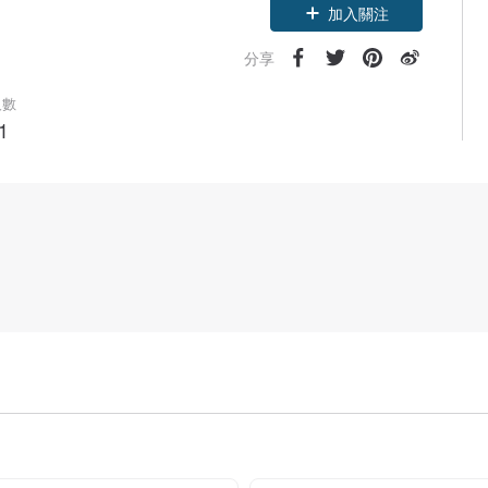
加入關注
分享
人數
1