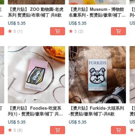
駝
【燙片貼】 ZOO 動物園-老虎
【燙片貼】Museum - 博物館
【
6
系列 熨燙貼/布章/補丁 共8款
名畫系列 - 熨燙貼/徽章/補丁
列
共8款
US$ 5.35
US$ 5.35
US
5
(1)
5
(2)
可
【燙片貼】 Foodies-吃貨系
【燙片貼】Furkids-大頭系列
【
列(1) - 熨燙貼/徽章/補丁 共8
-熨燙貼/徽章/補丁-共6款
燙
款
US$ 5.35
US$ 5.35
US
5
(8)