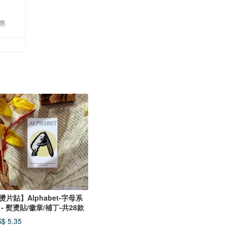
惠
燙片貼】Alphabet-字母系
 - 熨燙貼/徽章/補丁-共28款
$ 5.35