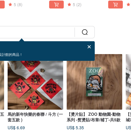
5
(8)
5
(2)
設計館的商品！
套五
馬的新年快樂的春聯 / 斗方 (一
【燙片貼】 ZOO 動物園-動物
【
套五款 )
系列 -熨燙貼/布章/補丁-共5款
城
共
US$ 6.69
US$ 5.35
US