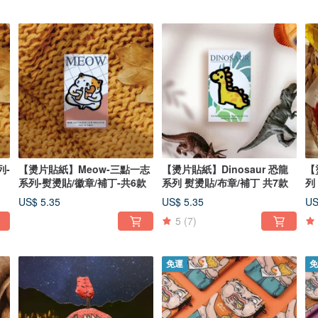
列-
【燙片貼紙】Meow-三點一志
【燙片貼紙】Dinosaur 恐龍
【
系列-熨燙貼/徽章/補丁-共6款
系列 熨燙貼/布章/補丁 共7款
列
US$ 5.35
US$ 5.35
US
5
(7)
免運
免