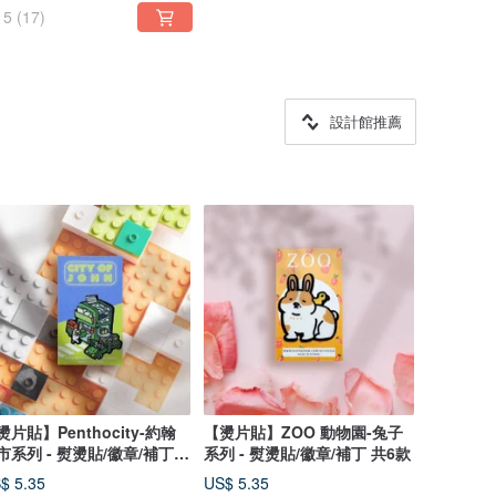
5
(17)
設計館推薦
燙片貼】Penthocity-約翰
【燙片貼】ZOO 動物園-兔子
市系列 - 熨燙貼/徽章/補丁-
系列 - 熨燙貼/徽章/補丁 共6款
12款
$ 5.35
US$ 5.35