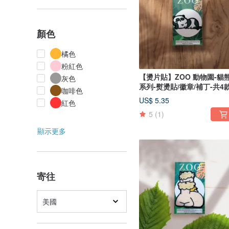
顏色
橘色
粉紅色
【燙片貼】ZOO 動物園-貓
灰色
系列-熨燙貼/徽章/補丁-共4
咖啡色
US$ 5.35
紅色
5
(1)
顯示更多
寄往
美國