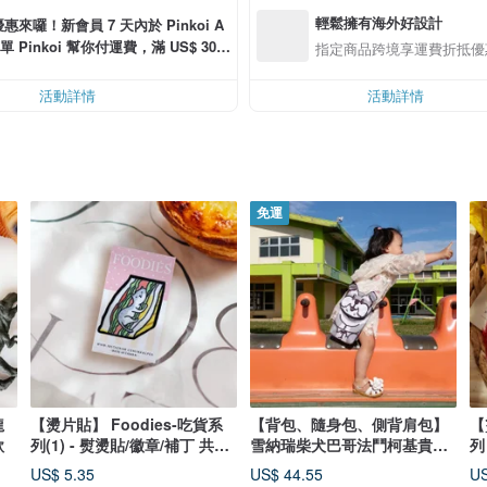
輕鬆擁有海外好設計
惠來囉！新會員 7 天內於 Pinkoi A
單 Pinkoi 幫你付運費，滿 US$ 30.0
指定商品跨境享運費折抵優
可折運費 US$ 6.00
活動詳情
活動詳情
免運
龍
【燙片貼】 Foodies-吃貨系
【背包、隨身包、側背肩包】
【
款
列(1) - 熨燙貼/徽章/補丁 共8
雪納瑞柴犬巴哥法鬥柯基貴賓
列
款
共6款
US$ 5.35
US$ 44.55
US