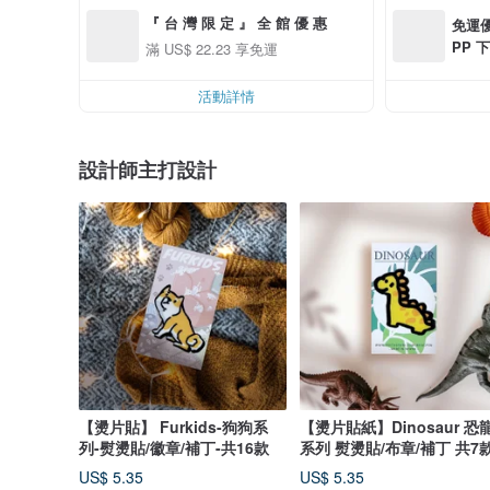
『 台 灣 限 定 』 全 館 優 惠
免運優
PP 下
滿 US$ 22.23 享免運
0 最高
活動詳情
設計師主打設計
【燙片貼】 Furkids-狗狗系
【燙片貼紙】Dinosaur 恐
列-熨燙貼/徽章/補丁-共16款
系列 熨燙貼/布章/補丁 共7
US$ 5.35
US$ 5.35