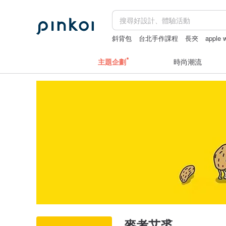
斜背包
台北手作課程
長夾
apple
錢包
主題企劃
時尚潮流
麥考艾裘