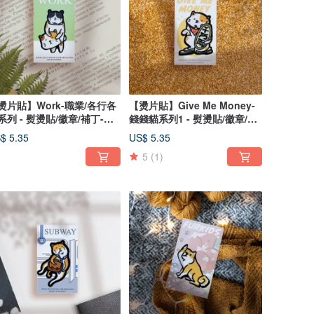
燙片貼】Work-職業/各行各
【燙片貼】Give Me Money-
系列 - 熨燙貼/徽章/補丁-共4
錢錢貓系列1 - 熨燙貼/徽章/補
丁 共7款
$ 5.35
US$ 5.35
5
(1)