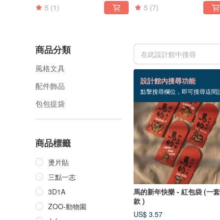
5
(1)
5
(7)
商品分類
風格文具
35 個商品
設計館內搜尋功能
配件飾品
點擊搜尋欄位，即可搜尋這間
包包提袋
商品標籤
燙片貼
三點一志
3D1A
馬的新年快樂 - 紅包袋 (一
款 )
ZOO-動物園
US$ 3.57