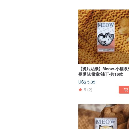
【燙片貼紙】Meow-小貓系
熨燙貼/徽章/補丁-共16款
US$ 5.35
5
(2)