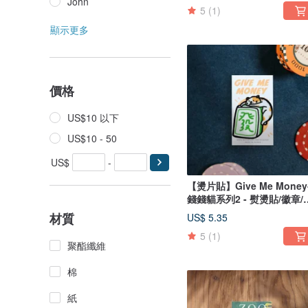
John
5
(1)
顯示更多
價格
US$10 以下
US$10 - 50
US$
-
【燙片貼】Give Me Money
錢錢貓系列2 - 熨燙貼/徽章/
丁 共4款
材質
US$ 5.35
5
(1)
聚酯纖維
棉
紙