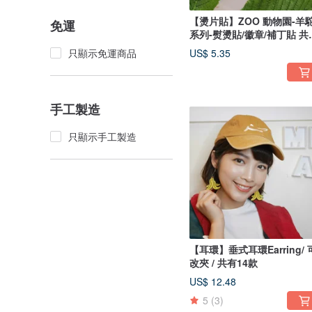
【燙片貼】ZOO 動物園-羊
免運
系列-熨燙貼/徽章/補丁貼 共
款
只顯示免運商品
US$ 5.35
手工製造
只顯示手工製造
【耳環】垂式耳環Earring/ 
改夾 / 共有14款
US$ 12.48
5
(3)