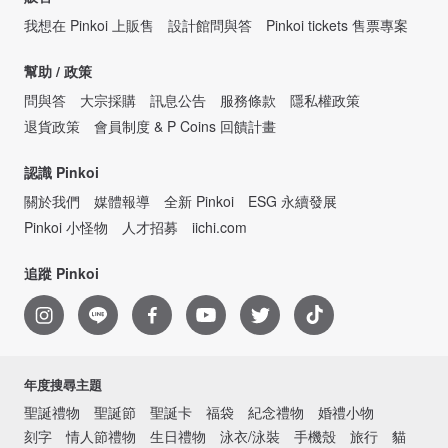
我想在 Pinkoi 上販售
設計館問與答
Pinkoi tickets 售票專案
幫助 / 政策
問與答
大宗採購
訊息公告
服務條款
隱私權政策
退貨政策
會員制度 & P Coins 回饋計畫
認識 Pinkoi
關於我們
媒體報導
全新 Pinkoi
ESG 永續發展
Pinkoi 小怪物
人才招募
iichi.com
追蹤 Pinkoi
年度搜尋主題
聖誕禮物
聖誕節
聖誕卡
福袋
紀念禮物
婚禮小物
刻字
情人節禮物
生日禮物
泳衣/泳裝
手機殼
旅行
貓