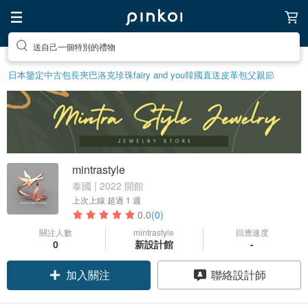
送自己一個特別的禮物
日本鑒定中古包
長夾
巴洛克珍珠
fairy and you
韓國直送皮革包
父親節
mintrastyle
泰國 | 2022 開館
上次上線
超過 1 週
0.0
(0)
關注人數
mintrastyle
回應速度
0
新設計館
-
加入關注
聯絡設計師