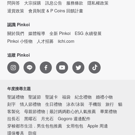
問與答
大宗採購
訊息公告
服務條款
隱私權政策
退貨政策
會員制度 & P Coins 回饋計畫
認識 Pinkoi
關於我們
媒體報導
全新 Pinkoi
ESG 永續發展
Pinkoi 小怪物
人才招募
iichi.com
追蹤 Pinkoi
年度搜尋主題
聖誕禮物
聖誕節
聖誕卡
福袋
紀念禮物
婚禮小物
刻字
情人節禮物
生日禮物
泳衣/泳裝
手機殼
旅行
貓
客製化
母親節禮物｜最討媽媽歡心的人氣推薦
畢業禮物
拉長石
黑曜石
月光石
Gogoro 週邊配件
穿梭都市生活．男生包包推薦
女用包包
Apple 周邊
環保餐具
防疫