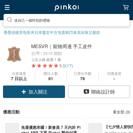
送自己一個特別的禮物
墨墨頭後背包
長夾
日本鑒定中古包
蛋糕
巴洛克珍珠
父親節
MESVR｜寵物周邊 手工皮件
台灣 | 2018 開館
上次上線
超過 1 週
5.0
(17)
出貨速度
關注人數
已賣出件數
回應速度
7 日以上
81
78
-
加入關注
聯絡設計師
優惠活動
看全部 (3)
【七夕情人節快閃】8
免運優惠來囉！新會員 7 天內於 Pi
用 APP 購買任一
nkoi APP 下單 Pinkoi 幫你付運