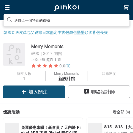
送自己一個特別的禮物
韓國直送皮革包
父親節
日本鑒定中古包
錢包
墨墨頭後背包
長夾
Merry Moments
韓國 | 2017 開館
上次上線
超過 1 週
0.0
(0)
關注人數
Merry Moments
回應速度
1
新設計館
-
加入關注
聯絡設計師
優惠活動
看全部 (4)
8/15 - 8/18 
免運優惠來囉！新會員 7 天內於 Pi
季】滿 NT$3500
nkoi APP 下單 Pinkoi 幫你付運