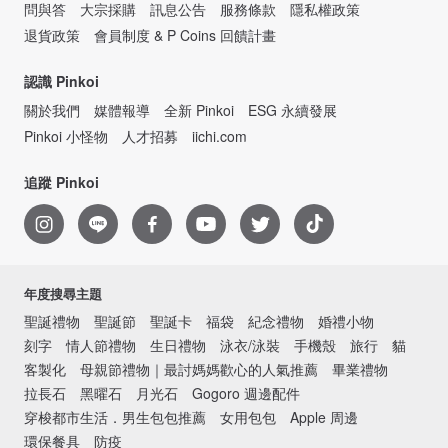
問與答
大宗採購
訊息公告
服務條款
隱私權政策
退貨政策
會員制度 & P Coins 回饋計畫
認識 Pinkoi
關於我們
媒體報導
全新 Pinkoi
ESG 永續發展
Pinkoi 小怪物
人才招募
iichi.com
追蹤 Pinkoi
年度搜尋主題
聖誕禮物
聖誕節
聖誕卡
福袋
紀念禮物
婚禮小物
刻字
情人節禮物
生日禮物
泳衣/泳裝
手機殼
旅行
貓
客製化
母親節禮物｜最討媽媽歡心的人氣推薦
畢業禮物
拉長石
黑曜石
月光石
Gogoro 週邊配件
穿梭都市生活．男生包包推薦
女用包包
Apple 周邊
環保餐具
防疫