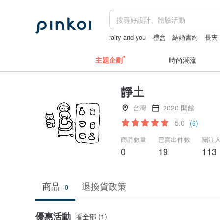
fairy and you
禮盒
結婚書約
長夾
主題企劃
時尚潮流
靜土
台灣
2020 開館
5.0
(6)
商品數量
已賣出件數
關注
0
19
113
商品
退換貨政策
0
優惠活動
看全部 (1)