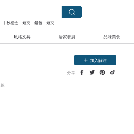
中秋禮盒
短夾
錢包
短夾
風格文具
居家餐廚
品味美食
加入關注
分享
人數