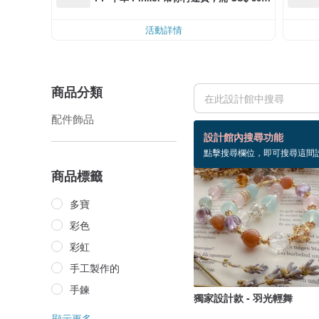
0 最高可折運費 US$ 6.00
活動詳情
商品分類
配件飾品
1 個商品
設計館內搜尋功能
點擊搜尋欄位，即可搜尋這間
售完
商品標籤
多寶
彩色
彩虹
手工製作的
手鍊
獨家設計款 - 羽光輕舞
顯示更多