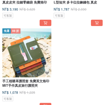
真皮皮夾 拉鏈零錢袋 免費烙印
L型短夾 多卡位拉鍊錢包 真皮
NT$ 3,190
NT$ 3,625
NT$ 1,787
NT$ 2,030
可客製
可客製
免運
88 折
手工植鞣革護照套 免費英文烙印
MIT手作真皮旅行護照夾
NT$ 1,078
NT$ 1,225
可客製