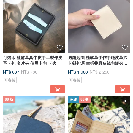
可烙印 植鞣革真牛皮手工製作皮
送鑰匙圈 植鞣革手作手縫皮革六
革卡包 名片夾 信用卡包 卡夾
卡錢包\男生折疊真皮錢包短夾禮
物
NT$ 687
NT$ 780
NT$ 1,980
NT$ 2,250
可客製
可客製
88 折
免運
88 折