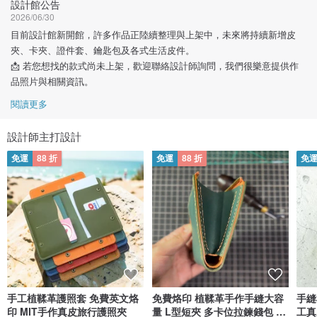
設計館公告
2026/06/30
目前設計館新開館，許多作品正陸續整理與上架中，未來將持續新增皮
夾、卡夾、證件套、鑰匙包及各式生活皮件。
📩 若您想找的款式尚未上架，歡迎聯絡設計師詢問，我們很樂意提供作
品照片與相關資訊。
閱讀更多
設計師主打設計
免運
88 折
免運
88 折
免
手工植鞣革護照套 免費英文烙
免費烙印 植鞣革手作手縫大容
手縫
印 MIT手作真皮旅行護照夾
量 L型短夾 多卡位拉鍊錢包 真
工真皮皮夾