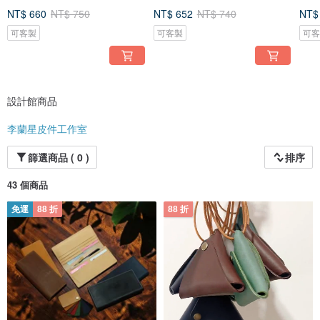
套
套
工作
NT$ 660
NT$ 750
NT$ 652
NT$ 740
NT$
可客製
可客製
可
設計館商品
李蘭星皮件工作室
篩選商品 ( 0 )
排序
43 個商品
免運
88 折
88 折