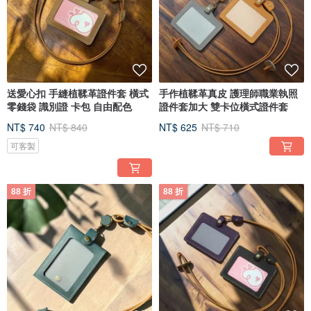
送愛心扣 手縫植鞣革證件套 橫式
手作植鞣革真皮 護理師職業執照
零錢袋 識別證 卡包 自由配色
證件套加大 雙卡位橫式證件套
NT$ 740
NT$ 840
NT$ 625
NT$ 710
可客製
88 折
88 折