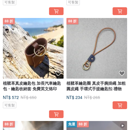
可客製
可客製
88 折
88 折
植鞣革真皮鑰匙包 加長汽車鑰匙
植鞣革鑰匙圈 真皮手腕掛繩 加粗
包・鑰匙收納套 免費英文烙印
圓皮繩 手環式手提鑰匙扣 禮物
NT$ 572
NT$ 650
NT$ 234
NT$ 265
可客製
88 折
免運
88 折