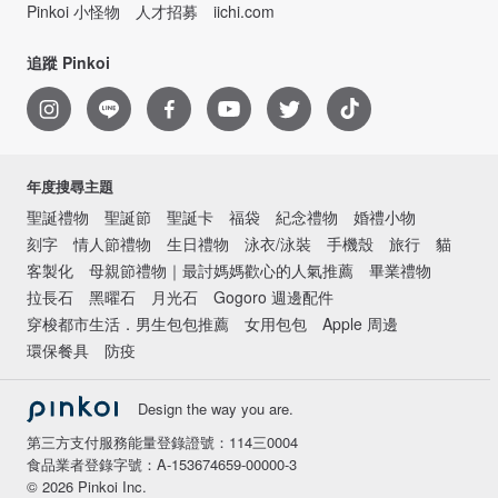
Pinkoi 小怪物
人才招募
iichi.com
追蹤 Pinkoi
年度搜尋主題
聖誕禮物
聖誕節
聖誕卡
福袋
紀念禮物
婚禮小物
刻字
情人節禮物
生日禮物
泳衣/泳裝
手機殼
旅行
貓
客製化
母親節禮物｜最討媽媽歡心的人氣推薦
畢業禮物
拉長石
黑曜石
月光石
Gogoro 週邊配件
穿梭都市生活．男生包包推薦
女用包包
Apple 周邊
環保餐具
防疫
Design the way you are.
第三方支付服務能量登錄證號：114三0004
食品業者登錄字號：A-153674659-00000-3
© 2026 Pinkoi Inc.