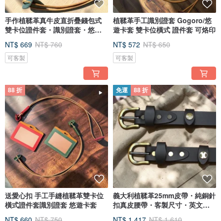
手作植鞣革真牛皮直折疊錢包式
植鞣革手工識別證套 Gogoro/悠
雙卡位證件套・識別證套・悠游
遊卡套 雙卡位橫式 證件套 可烙印
卡套
NT$ 669
NT$ 760
NT$ 572
NT$ 650
可客製
可客製
88 折
免運
88 折
送愛心扣 手工手縫植鞣革雙卡位
義大利植鞣革25mm皮帶・純銅針
橫式證件套識別證套 悠遊卡套
扣真皮腰帶・客製尺寸・英文烙
印
NT$ 660
NT$ 750
NT$ 1,417
NT$ 1,610