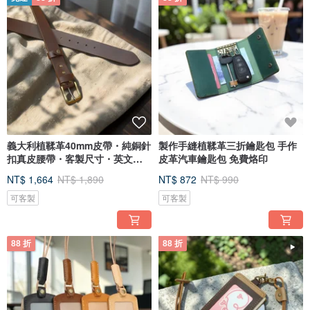
義大利植鞣革40mm皮帶・純銅針
製作手縫植鞣革三折鑰匙包 手作
扣真皮腰帶・客製尺寸・英文烙
皮革汽車鑰匙包 免費烙印
印
NT$ 1,664
NT$ 1,890
NT$ 872
NT$ 990
可客製
可客製
88 折
88 折