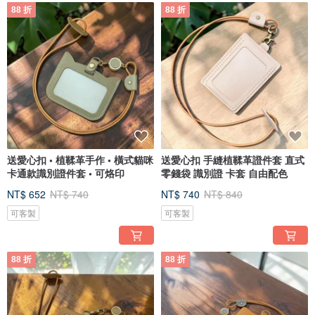
88 折
88 折
送愛心扣 • 植鞣革手作 • 橫式貓咪
送愛心扣 手縫植鞣革證件套 直式
卡通款識別證件套 • 可烙印
零錢袋 識別證 卡套 自由配色
NT$ 652
NT$ 740
NT$ 740
NT$ 840
可客製
可客製
88 折
88 折