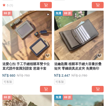
5
(1)
88 折
免運
88 折
送愛心扣 手工手縫植鞣革雙卡位
送鑰匙圈 植鞣革手縫大容量折疊
直式證件套識別證套 悠遊卡套
短夾 零錢袋真皮皮夾 免費烙印
NT$ 660
NT$ 750
NT$ 2,447
NT$ 2,780
可客製
可客製
88 折
免運
88 折