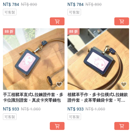
證套
證套
NT$ 784
NT$ 890
NT$ 784
NT$ 890
可客製
可客製
88 折
88 折
手工植鞣革直式L拉鍊證件套・多
植鞣革手作・多卡位橫式L拉鏈款
卡位識別證套・真皮卡夾零錢包
證件套・皮革零錢袋卡套・可烙
印
NT$ 933
NT$ 1,060
NT$ 933
NT$ 1,060
可客製
可客製