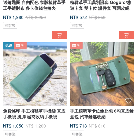
送鑰匙圈 自由配色 窄版植鞣革手
植鞣革手工識別證套 Gogoro/悠
工手縫財布 多卡位錢包短夾
遊卡套 雙卡位 證件套 可調皮繩
NT$ 1,980
NT$ 2,250
NT$ 572
NT$ 650
可客製
可客製
免運
88 折
88 折
免費烙印 手工植鞣革手機袋 真皮
手工植鞣革卡位鑰匙包 6勾真皮鑰
手機袋 掛脖 極簡收納手機袋
匙包 汽車鑰匙收納
NT$ 1,056
NT$ 1,200
NT$ 713
NT$ 810
可客製
可客製