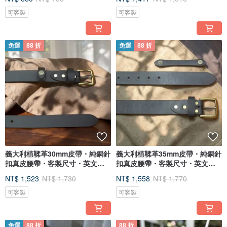
可客製
可客製
免運
88 折
免運
88 折
義大利植鞣革30mm皮帶・純銅針
義大利植鞣革35mm皮帶・純銅針
扣真皮腰帶・客製尺寸・英文烙
扣真皮腰帶・客製尺寸・英文烙
印
印
NT$ 1,523
NT$ 1,730
NT$ 1,558
NT$ 1,770
可客製
可客製
免運
88 折
88 折