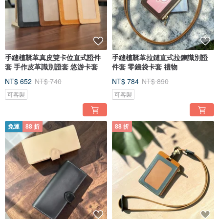
手縫植鞣革真皮雙卡位直式證件
手縫植鞣革拉鏈直式拉鍊識別證
套 手作皮革識別證套 悠游卡套
件套 零錢袋卡套 禮物
NT$ 652
NT$ 740
NT$ 784
NT$ 890
可客製
可客製
免運
88 折
88 折