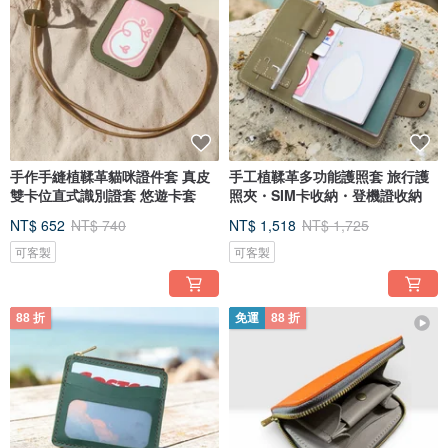
手作手縫植鞣革貓咪證件套 真皮
手工植鞣革多功能護照套 旅行護
雙卡位直式識別證套 悠遊卡套
照夾・SIM卡收納・登機證收納
NT$ 652
NT$ 740
NT$ 1,518
NT$ 1,725
可客製
可客製
88 折
免運
88 折