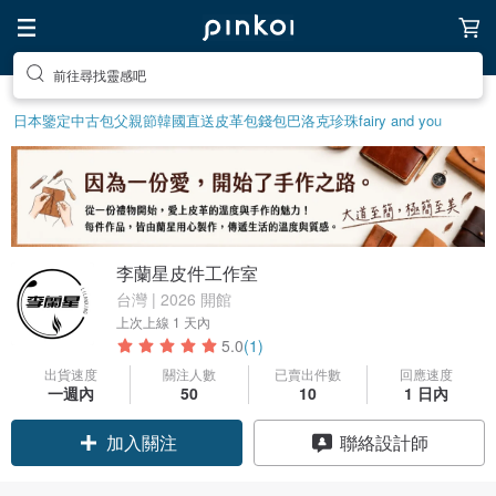
送自己一個特別的禮物
日本鑒定中古包
父親節
韓國直送皮革包
錢包
巴洛克珍珠
fairy and you
李蘭星皮件工作室
台灣 | 2026 開館
上次上線
1 天內
5.0
(1)
出貨速度
關注人數
已賣出件數
回應速度
一週內
50
10
1 日內
領優惠券
聯絡設計師
加入關注