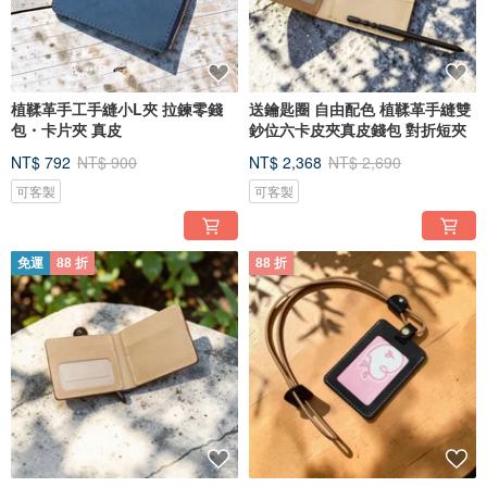
植鞣革手工手縫小L夾 拉鍊零錢
送鑰匙圈 自由配色 植鞣革手縫雙
包・卡片夾 真皮
鈔位六卡皮夾真皮錢包 對折短夾
NT$ 792
NT$ 900
NT$ 2,368
NT$ 2,690
可客製
可客製
免運
88 折
88 折