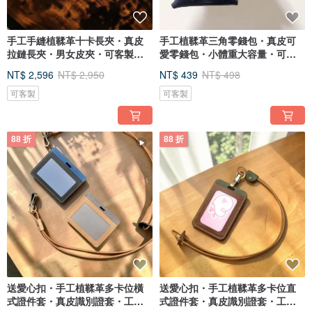
手工手縫植鞣革十卡長夾・真皮
手工植鞣革三角零錢包・真皮可
拉鏈長夾・男女皮夾・可客製配
愛零錢包・小體重大容量・可烙
色
印
NT$ 2,596
NT$ 2,950
NT$ 439
NT$ 498
可客製
可客製
88 折
88 折
送愛心扣・手工植鞣革多卡位橫
送愛心扣・手工植鞣革多卡位直
式證件套・真皮識別證套・工作
式證件套・真皮識別證套・工作