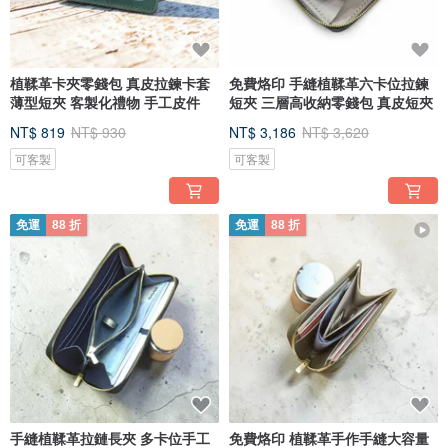
植鞣革卡夾零錢包 真皮拉鍊卡套
免費烙印 手縫植鞣革六卡位拉鍊
薄型短夾 客製化禮物 手工皮件
短夾 三層高收納零錢包 真皮短夾
NT$ 819
NT$ 930
NT$ 3,186
NT$ 3,620
可客製
可客製
免運
88 折
免運
88 折
手縫植鞣革拉鏈長夾 多卡位手工
免費烙印 植鞣革手作手縫大容量