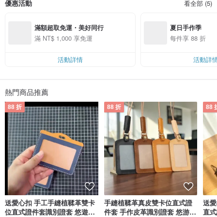
優惠活動
看全部 (5)
滿額超取免運・美好同行
夏日手作季
滿 NT$ 1,000 享免運
每件享 88 折
活動詳情
活動詳
熱門商品推薦
88 折
88 折
88 
送愛心扣 手工手縫植鞣革雙卡
手縫植鞣革真皮雙卡位直式證
送愛
位直式證件套識別證套 悠遊卡
件套 手作皮革識別證套 悠游卡
直式