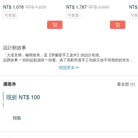
皮
印
NT$ 1,078
NT$ 1,225
NT$ 1,787
NT$ 2,030
NT$
可客製
可客製
可
設計館故事
「大道至簡，極簡致美」是【李蘭星手工皮件】的設計初衷。
品牌故事 一切的起點源於一份愛。為了喜歡昂貴手工包卻又捨不得買的的先生，
我親手縫製了一款雙波浪線皮夾。看著他欣喜若狂的模樣，我也深深著迷於皮件
閱讀更多
獨有的溫潤質感，於是毅然辭去補習班老師的工作，全心投入創作。轉眼間，工
作室已邁入第六年，這份熱愛依然純粹。
我們專注於高品質「頭層植鞣牛皮」，堅持接單後製作。每個作品都像自己的孩
優惠券
看全部 (1)
子，帶著獨一無二的手作溫度。
現折 NT$ 100
滿 NT$ 1,500 享優惠
2026-08-31 到期
領取