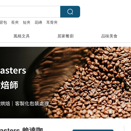
背包
長夾
短夾
花磚
耳骨夾
風格文具
居家餐廚
品味美食
Roasters 賴達咖