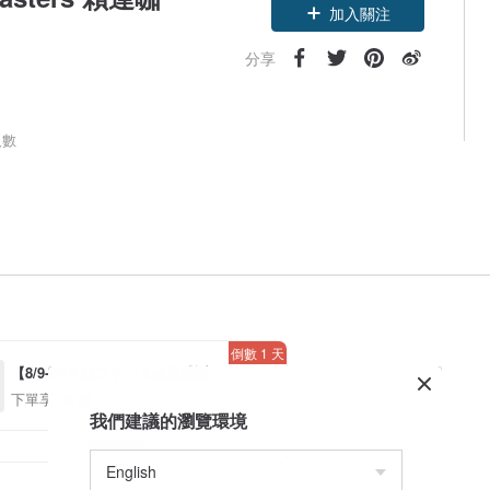
加入關注
分享
人數
倒數 1 天
【8/9-8/10 はファン＆会員感謝デ
ー】アプリ限定全品対象7％OFF
下單享 93 折
*！（*条件あり、最大500円）
我們建議的瀏覽環境
活動詳情