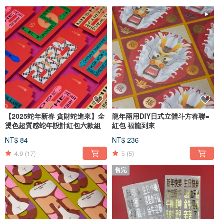
【2025蛇年新春 貪財蛇進來】全
龍年兩用DIY日式立體斗方春聯=
燙色超質感蛇年設計紅包六款組
紅包 福龍到來
NT$ 84
NT$ 236
4.9
(17)
5
(5)
售完