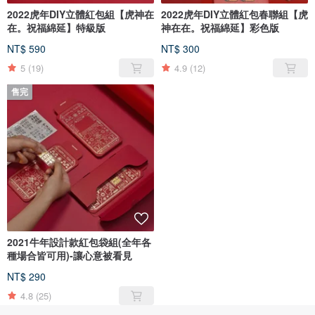
2022虎年DIY立體紅包組【虎神在
2022虎年DIY立體紅包春聯組【虎
在。祝福綿延】特級版
神在在。祝福綿延】彩色版
NT$ 590
NT$ 300
5
(19)
4.9
(12)
售完
2021牛年設計款紅包袋組(全年各
種場合皆可用)-讓心意被看見
NT$ 290
4.8
(25)