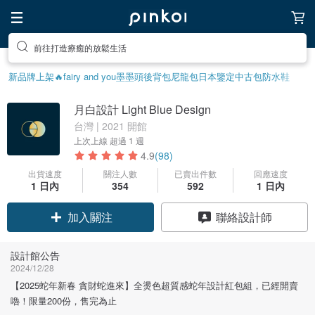
前往打造療癒的放鬆生活
前往尋找靈感吧
新品牌上架🔥
fairy and you
墨墨頭後背包
尼龍包
日本鑒定中古包
防水鞋
月白設計 Light Blue Design
台灣 | 2021 開館
上次上線
超過 1 週
4.9
(98)
出貨速度
關注人數
已賣出件數
回應速度
1 日內
354
592
1 日內
加入關注
聯絡設計師
設計館公告
2024/12/28
【2025蛇年新春 貪財蛇進來】全燙色超質感蛇年設計紅包組，已經開賣
嚕！限量200份，售完為止