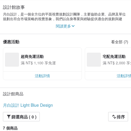
設計館故事
月白設計，是一個全方位的平面視覺規劃設計團隊，主要協助企業、品牌及單位
規劃出符合市場策略的視覺形象，我們以自身專業與經驗提供適合的規劃與建
議，結合市場行銷策略、遵循精神理念與文化脈絡塑造專屬的視覺企劃，差異化
閱讀更多
的視覺設計令客戶、消費者及觀賞者感受到美好特別的品牌價值及企業形象，以
達到吸引客群來源並維持既有的合作與良好氛圍，我們發揮創意並持續延伸、擴
散，為達到美好的商業成果。
優惠活動
看全部 (7)
- 我們乘載的是客戶的想像與期許，展現的是對每個環節的完美演出 -
超商免運活動
宅配免運活動
滿 NT$ 1,100 享免運
滿 NT$ 2,000 
活動詳情
活動詳
設計館商品
月白設計 Light Blue Design
篩選商品 ( 0 )
排序
7 個商品