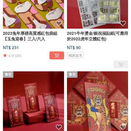
2023兔年厚磅高質感紅包袋組
2021牛年燙金/銀祝福貼紙(可應用
【玉兔迎春】三入/六入
於2022虎年立體紅包)
NT$ 231
NT$ 90
4.9
(20)
獨家販售
售完
售完