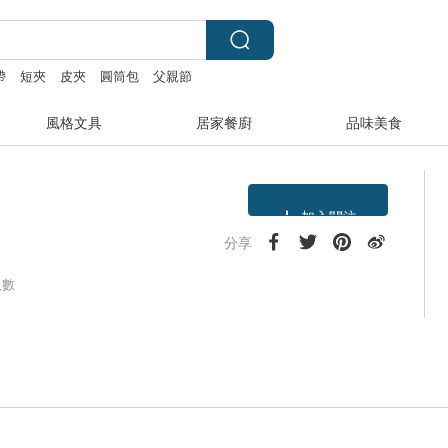
帶
短夾
皮夾
圓筒包
父親節
風格文具
居家餐廚
品味美食
領優惠券
加入關注
分享
人數