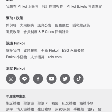
我想在 Pinkoi 上販售
設計館問與答
Pinkoi tickets 售票專案
幫助 / 政策
問與答
大宗採購
訊息公告
服務條款
隱私權政策
退貨政策
會員制度 & P Coins 回饋計畫
認識 Pinkoi
關於我們
媒體報導
全新 Pinkoi
ESG 永續發展
Pinkoi 小怪物
人才招募
iichi.com
追蹤 Pinkoi
年度搜尋主題
聖誕禮物
聖誕節
聖誕卡
福袋
紀念禮物
婚禮小物
刻字
情人節禮物
生日禮物
泳衣/泳裝
手機殼
旅行
貓