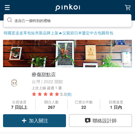
送自己一個特別的禮物
韓國直送皮革包
短夾
新品牌上架🔥
父親節
日本鑒定中古包
圓筒包
療傷甜點店
台灣 | 2022 開館
上次上線
超過 1 週
5.0
(8)
出貨速度
關注人數
已賣出件數
回應速度
7 日以上
267
22
1 日內
加入關注
聯絡設計師