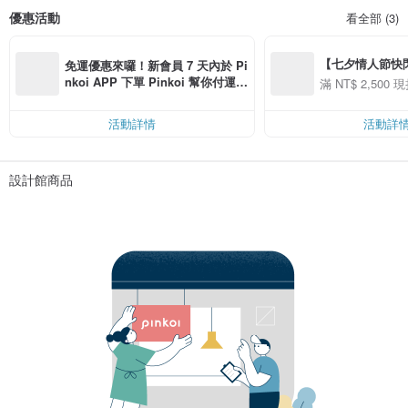
優惠活動
看全部 (3)
【七夕情人節快閃】8
免運優惠來囉！新會員 7 天內於 Pi
用 APP 購買任一
nkoi APP 下單 Pinkoi 幫你付運
滿 NT$ 2,500 現
00 現折 NT$100
費，滿 NT$ 500 最高可折運費 NT
$ 100
活動詳情
活動詳
設計館商品