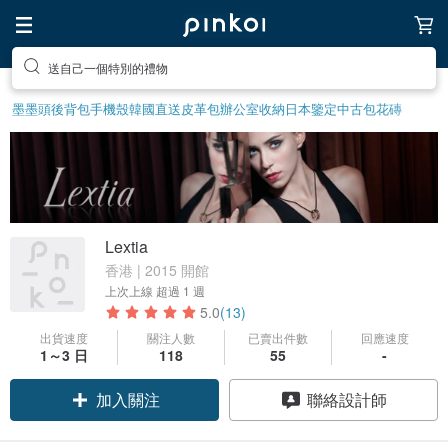
送自己一個特別的禮物
墨墨頭後背包
手機殼
韓國直送皮革包
辦公室收納
日本鑒定中古包
花磚
Lextia
香港 | 2015 開館
上次上線
超過 1 週
5.0
(13)
出貨速度
關注人數
已賣出件數
回應速度
領優惠券
1～3 日
118
55
-
加入關注
聯絡設計師