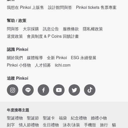
我想在 Pinkoi 上販售
設計館問與答
Pinkoi tickets 售票專案
幫助 / 政策
問與答
大宗採購
訊息公告
服務條款
隱私權政策
退貨政策
會員制度 & P Coins 回饋計畫
認識 Pinkoi
關於我們
媒體報導
全新 Pinkoi
ESG 永續發展
Pinkoi 小怪物
人才招募
iichi.com
追蹤 Pinkoi
年度搜尋主題
聖誕禮物
聖誕節
聖誕卡
福袋
紀念禮物
婚禮小物
刻字
情人節禮物
生日禮物
泳衣/泳裝
手機殼
旅行
貓