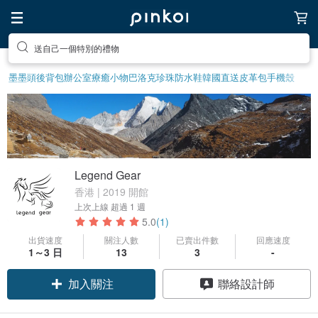
送自己一個特別的禮物
墨墨頭後背包
辦公室療癒小物
巴洛克珍珠
防水鞋
韓國直送皮革包
手機殼
Legend Gear
香港 | 2019 開館
上次上線
超過 1 週
5.0
(1)
出貨速度
關注人數
已賣出件數
回應速度
1～3 日
13
3
-
加入關注
聯絡設計師