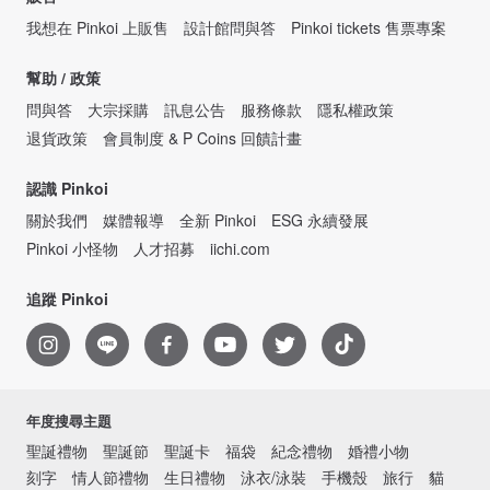
我想在 Pinkoi 上販售
設計館問與答
Pinkoi tickets 售票專案
幫助 / 政策
問與答
大宗採購
訊息公告
服務條款
隱私權政策
退貨政策
會員制度 & P Coins 回饋計畫
認識 Pinkoi
關於我們
媒體報導
全新 Pinkoi
ESG 永續發展
Pinkoi 小怪物
人才招募
iichi.com
追蹤 Pinkoi
年度搜尋主題
聖誕禮物
聖誕節
聖誕卡
福袋
紀念禮物
婚禮小物
刻字
情人節禮物
生日禮物
泳衣/泳裝
手機殼
旅行
貓