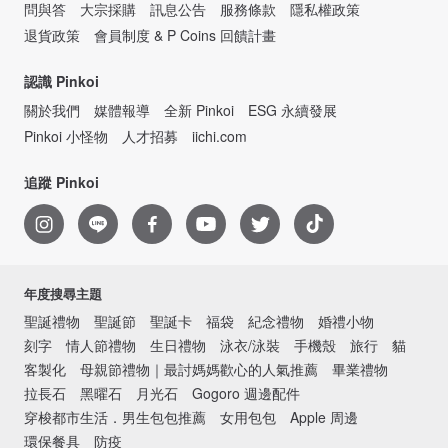
問與答
大宗採購
訊息公告
服務條款
隱私權政策
退貨政策
會員制度 & P Coins 回饋計畫
認識 Pinkoi
關於我們
媒體報導
全新 Pinkoi
ESG 永續發展
Pinkoi 小怪物
人才招募
iichi.com
追蹤 Pinkoi
年度搜尋主題
聖誕禮物
聖誕節
聖誕卡
福袋
紀念禮物
婚禮小物
刻字
情人節禮物
生日禮物
泳衣/泳裝
手機殼
旅行
貓
客製化
母親節禮物｜最討媽媽歡心的人氣推薦
畢業禮物
拉長石
黑曜石
月光石
Gogoro 週邊配件
穿梭都市生活．男生包包推薦
女用包包
Apple 周邊
環保餐具
防疫