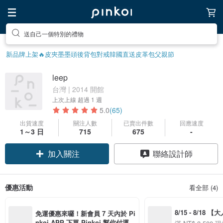
送自己一個特別的禮物
新品牌上架🔥
皮夾
墨墨頭後背包
對戒
韓國直送皮革包
父親節
leep
台灣 | 2014 開館
上次上線
超過 1 週
5.0
(65)
出貨速度
關注人數
已賣出件數
回應速度
1～3 日
715
675
-
加入關注
聯絡設計師
優惠活動
看全部 (4)
8/15 - 8/18 
免運優惠來囉！新會員 7 天內於 Pi
季】滿 NT$3500
nkoi APP 下單 Pinkoi 幫你付運