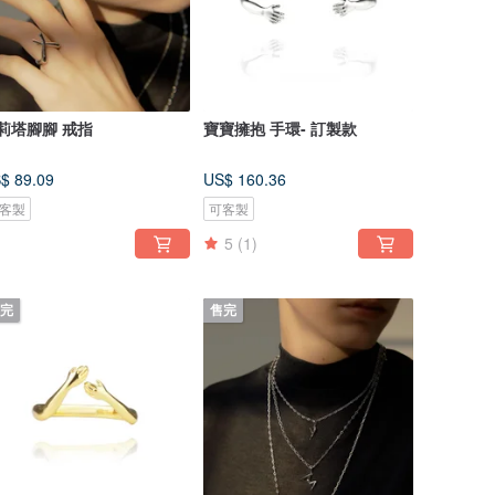
莉塔腳腳 戒指
寶寶擁抱 手環- 訂製款
$ 89.09
US$ 160.36
客製
可客製
5
(1)
完
售完