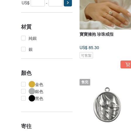
US$
-
材質
寶寶擁抱 珍珠戒指
純銀
US$ 85.30
銀
可客製
顏色
售完
金色
銀色
黑色
寄往