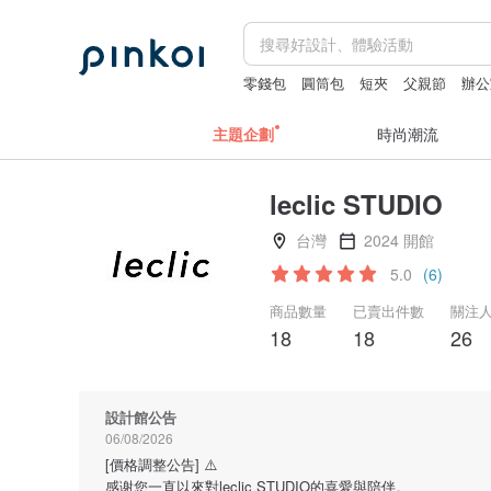
零錢包
圓筒包
短夾
父親節
辦公
主題企劃
時尚潮流
leclic STUDIO
台灣
2024 開館
5.0
(6)
商品數量
已賣出件數
關注
18
18
26
設計館公告
06/08/2026
[價格調整公告] ⚠️
感谢您一直以來對leclic STUDIO的喜愛與陪伴。