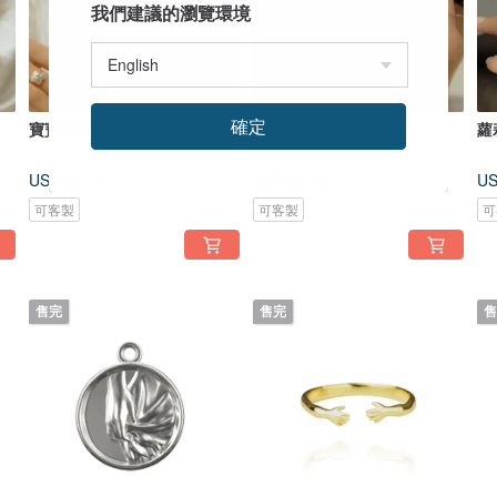
我們建議的瀏覽環境
確定
寶寶擁抱 珍珠吊墜
情人擁抱 珍珠吊墜
蘿
US$ 86.19
US$ 86.19
US
可客製
可客製
可
售完
售完
售