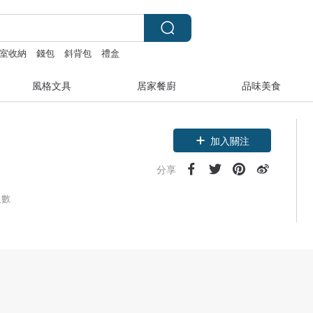
室收納
錢包
斜背包
禮盒
風格文具
居家餐廚
品味美食
加入關注
分享
人數