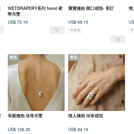
硬
WETDRAPERY系列 hand 硬
寶寶擁抱 開口戒指- 客訂
情
幣吊墜
US$ 72.16
US$ 68.15
US
可客製
可
售完
售完
硬
母親擁抱 珍珠吊墜
情人擁抱 珍珠戒指
US$ 136.30
US$ 84.19