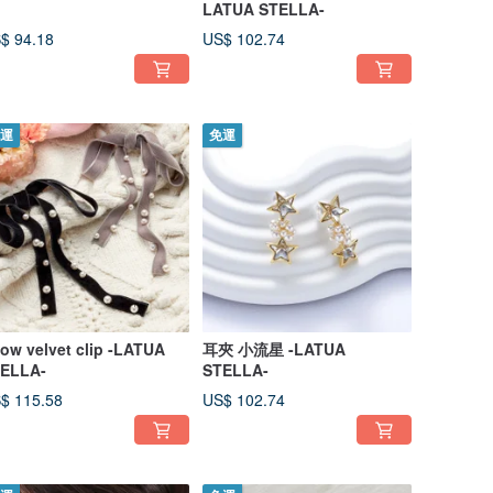
LATUA STELLA-
$ 94.18
US$ 102.74
運
免運
ow velvet clip -LATUA
耳夾 小流星 -LATUA
ELLA-
STELLA-
$ 115.58
US$ 102.74