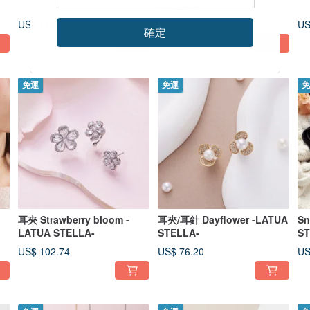
STELLA-
US$ 115.58
US$ 115.58
US
確定
免運
免運
免
耳夾 Strawberry bloom -
耳夾/耳針 Dayflower -LATUA
Sn
LATUA STELLA-
STELLA-
ST
US$ 102.74
US$ 76.20
US