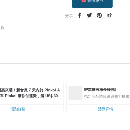
加入關注
分享
人數
輕鬆擁有海外好設計
惠來囉！新會員 7 天內於 Pinkoi A
單 Pinkoi 幫你付運費，滿 US$ 30.0
指定商品跨境享運費折抵優
可折運費 US$ 6.00
活動詳情
活動詳情