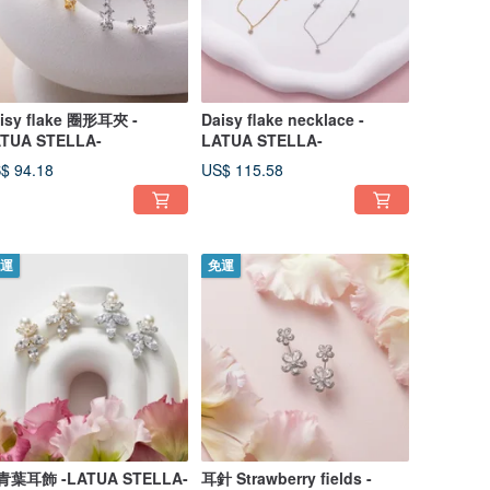
isy flake 圈形耳夾 -
Daisy flake necklace -
TUA STELLA-
LATUA STELLA-
$ 94.18
US$ 115.58
運
免運
青葉耳飾 -LATUA STELLA-
耳針 Strawberry fields -