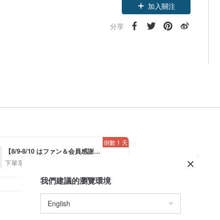
加入關注
分享
倒數 1 天
【8/9-8/10 はファン＆会員感謝デ
ー】アプリ限定全品対象7％OFF
下單享 93 折
*！（*条件あり、最大500円）
我們建議的瀏覽環境
活動詳情