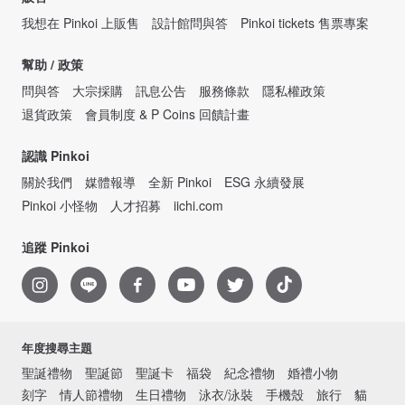
我想在 Pinkoi 上販售
設計館問與答
Pinkoi tickets 售票專案
幫助 / 政策
問與答
大宗採購
訊息公告
服務條款
隱私權政策
退貨政策
會員制度 & P Coins 回饋計畫
認識 Pinkoi
關於我們
媒體報導
全新 Pinkoi
ESG 永續發展
Pinkoi 小怪物
人才招募
iichi.com
追蹤 Pinkoi
年度搜尋主題
聖誕禮物
聖誕節
聖誕卡
福袋
紀念禮物
婚禮小物
刻字
情人節禮物
生日禮物
泳衣/泳裝
手機殼
旅行
貓