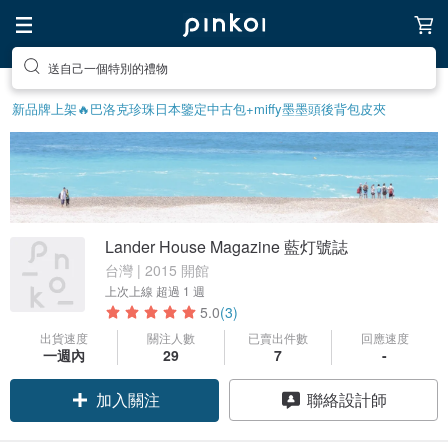
送自己一個特別的禮物
新品牌上架🔥
巴洛克珍珠
日本鑒定中古包
+miffy
墨墨頭後背包
皮夾
Lander House Magazine 藍灯號誌
台灣 | 2015 開館
上次上線
超過 1 週
5.0
(3)
出貨速度
關注人數
已賣出件數
回應速度
一週內
29
7
-
加入關注
聯絡設計師