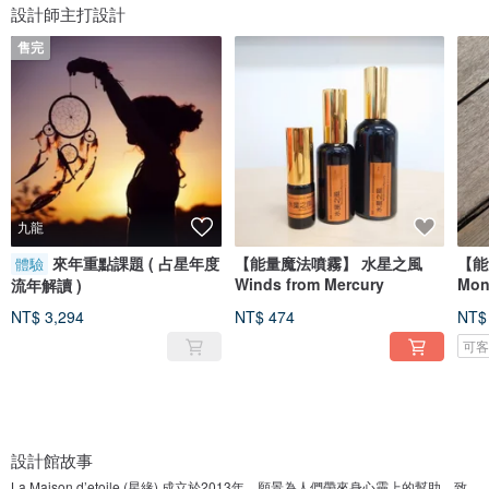
設計師主打設計
售完
九龍
來年重點課題 ( 占星年度
【能量魔法噴霧】 水星之風
【能
體驗
Winds from Mercury
Mon
流年解讀 )
NT$ 3,294
NT$ 474
NT$
可
設計館故事
La Maison d’etoile (星緣) 成立於2013年，願景為人們帶來身心靈上的幫助。致