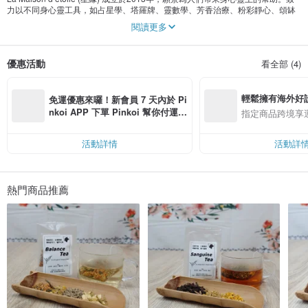
力以不同身心靈工具，如占星學、塔羅牌、靈數學、芳香治療、粉彩靜心、頌缽
療癒等專業知識作為基礎，我們希望與你結緣，一同就生命中的各種課題與經
閱讀更多
歷，發掘更多的可能性。
我們熱衷於舉辦不同類型的活動，如個人諮詢、小組分享、研習班及工作坊等。
優惠活動
看全部 (4)
與此同時，我們亦按客人不同需要和主題，如金錢豐盛、愛情關係等，以客人個
人星盤能量，客制包括蠟燭、精油香水、手工皂等產品，協助客人在日常生活裡
促進身心靈健康。
輕鬆擁有海外好
免運優惠來囉！新會員 7 天內於 Pi
我們以不同的切入點來打開你的心靈之門。我們既是尋問者的心靈諮詢師，也是
nkoi APP 下單 Pinkoi 幫你付運
指定商品跨境享
對學習靈性工具感興趣者的啟蒙，以及有意提升身心靈健康朋友的入門領航員。
費，滿 NT$ 500 最高可折運費 NT
$ 100
近年以「財富流」沙盤推演為工具，兼顧身心靈覺察和行動。透過遊戲方式，在
活動詳情
活動詳
輕鬆互動的氣氛下，模擬人生和財務中不同選擇和情境，增加現實裡的準繩度。
協助聚焦人生規劃/夢想的動力和意圖、檢視和整理個人財務安排的能力、增進溝
通與時間管理和團隊合作的能力、了解作出選擇時的慣性和考慮、提高迎接新挑
戰和可能性時的信心，以及調整面對逆境和困難時的心態。
熱門商品推薦
********************
| 占星師Christy (Dehla) 個人簡介 |
• 資深塔羅導師及占卜師
• 美國NCGR占星研究協會NCGR-PAA Level 1認證占星師
• 日本粉彩希望藝術協會 (JPHAA)「和諧粉彩藝術」正指導師
• 日本曼荼羅クラフトアート協会蔓陀羅粉彩認證導師
• 靈性反應治療 (Spiritual Response Therapy）療癒師
• Association for Coaching and Facilitation 一級認證教練
• Association of Coaching & Training 註冊人生教練