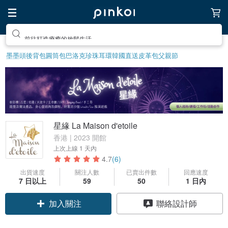
前往打造療癒的放鬆生活
墨墨頭後背包
圓筒包
巴洛克珍珠
耳環
韓國直送皮革包
父親節
星緣 La Maison d'etoile
香港 | 2023 開館
上次上線
1 天內
4.7
(6)
出貨速度
關注人數
已賣出件數
回應速度
7 日以上
59
50
1 日內
加入關注
聯絡設計師