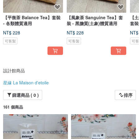
• 韓國 KDCA 天然精油香水調香師
• 頌缽療癒師
• 「財富流」沙盤 Wealth Flow Sandtable教練
【平衡茶 Balance Tea】套裝
【風象茶 Sanguine Tea】套
【土象
- 各類體質適用
裝 - 黑膽質(土象)體質適用
我的靈性名字 Dehla，意即黑天使 Black Angel。黑天使擅長以自身的愛，幫助他
人明瞭低谷的意義，擺脫舊模式，並從黑暗中轉化 (transform)。
NT$ 228
NT$ 228
NT$
可客製
可客製
可
設計館商品
星緣 La Maison d'etoile
篩選商品 ( 0 )
排序
161 個商品