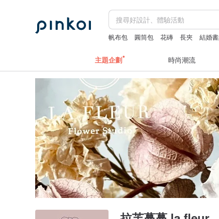
帆布包
圓筒包
花磚
長夾
結婚書
主題企劃
時尚潮流
拉芙蔓蔓 la fleur