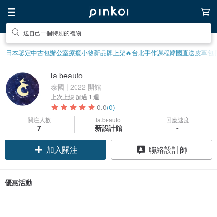
送自己一個特別的禮物
日本鑒定中古包
辦公室療癒小物
新品牌上架🔥
台北手作課程
韓國直送皮革包
la.beauto
泰國 | 2022 開館
上次上線
超過 1 週
0.0
(0)
關注人數
la.beauto
回應速度
7
新設計館
-
加入關注
聯絡設計師
優惠活動