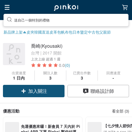
送自己一個特別的禮物
新品牌上架🔥
皮夾
韓國直送皮革包
帆布包
日本鑒定中古包
父親節
喬崎(Kyousaki)
台灣 | 2017 開館
上次上線
超過 1 週
0.0
(0)
出貨速度
關注人數
已賣出件數
回應速度
1 日內
3
3
-
加入關注
聯絡設計師
優惠活動
看全部 (3)
【七夕情人節快閃】8
免運優惠來囉！新會員 7 天內於 Pi
用 APP 購買任一
nkoi APP 下單 Pinkoi 幫你付運