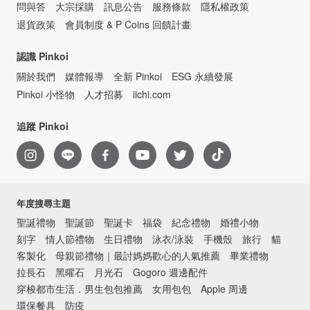
問與答
大宗採購
訊息公告
服務條款
隱私權政策
退貨政策
會員制度 & P Coins 回饋計畫
認識 Pinkoi
關於我們
媒體報導
全新 Pinkoi
ESG 永續發展
Pinkoi 小怪物
人才招募
iichi.com
追蹤 Pinkoi
年度搜尋主題
聖誕禮物
聖誕節
聖誕卡
福袋
紀念禮物
婚禮小物
刻字
情人節禮物
生日禮物
泳衣/泳裝
手機殼
旅行
貓
客製化
母親節禮物｜最討媽媽歡心的人氣推薦
畢業禮物
拉長石
黑曜石
月光石
Gogoro 週邊配件
穿梭都市生活．男生包包推薦
女用包包
Apple 周邊
環保餐具
防疫