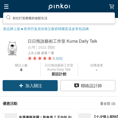
前往打造療癒的放鬆生活
新品牌上架🔥
長夾
巴洛克珍珠
父親節
韓國直送皮革包
花磚
日日熊說藝術工作室 Kuma Daily Talk
台灣 | 2022 開館
上次上線
超過 1 週
0.0
(0)
關注人數
日日熊說藝術工作室
回應速度
8
Kuma Daily Talk
-
新設計館
加入關注
聯絡設計師
優惠活動
看全部 (3)
【七夕情人節快閃】8
免運優惠來囉！新會員 7 天內於 Pi