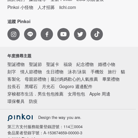
Pinkoi 小怪物
人才招募
iichi.com
追蹤 Pinkoi
年度搜尋主題
聖誕禮物
聖誕節
聖誕卡
福袋
紀念禮物
婚禮小物
刻字
情人節禮物
生日禮物
泳衣/泳裝
手機殼
旅行
貓
客製化
母親節禮物｜最討媽媽歡心的人氣推薦
畢業禮物
拉長石
黑曜石
月光石
Gogoro 週邊配件
穿梭都市生活．男生包包推薦
女用包包
Apple 周邊
環保餐具
防疫
Design the way you are.
第三方支付服務能量登錄證號：114三0004
食品業者登錄字號：A-153674659-00000-3