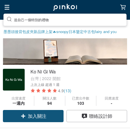
送自己一個特別的禮物
墨墨頭後背包
皮夾
新品牌上架🔥
snoopy
日本鑒定中古包
fairy and you
Ko Ni Gi Wa
台灣 | 2022 開館
上次上線
超過 1 週
4.9
(13)
出貨速度
關注人數
已賣出件數
回應速度
領優惠券
一週內
94
103
-
加入關注
聯絡設計師