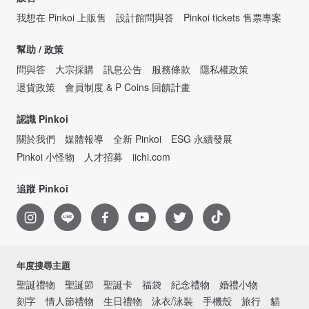
我想在 Pinkoi 上販售
設計館問與答
Pinkoi tickets 售票專案
幫助 / 政策
問與答
大宗採購
訊息公告
服務條款
隱私權政策
退貨政策
會員制度 & P Coins 回饋計畫
認識 Pinkoi
關於我們
媒體報導
全新 Pinkoi
ESG 永續發展
Pinkoi 小怪物
人才招募
iichi.com
追蹤 Pinkoi
年度搜尋主題
聖誕禮物
聖誕節
聖誕卡
福袋
紀念禮物
婚禮小物
刻字
情人節禮物
生日禮物
泳衣/泳裝
手機殼
旅行
貓