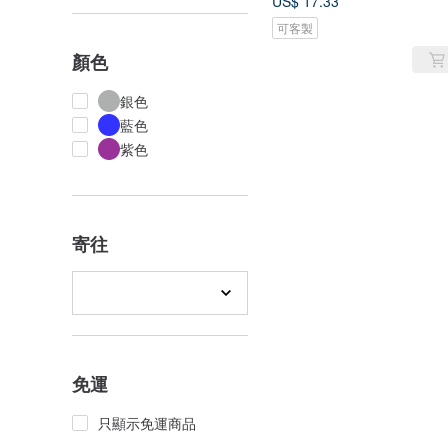
US$ 17.33
可客製
顏色
銀色
藍色
紫色
寄往
免運
只顯示免運商品