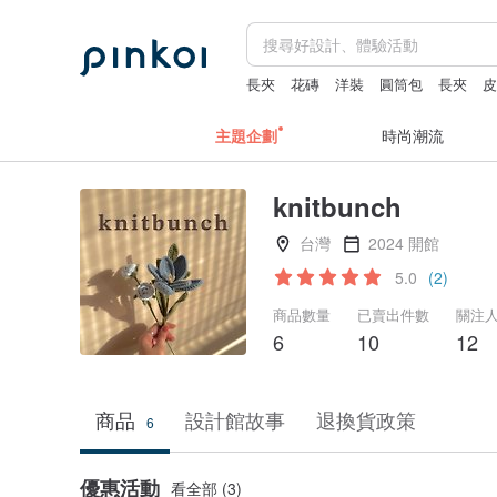
長夾
花磚
洋裝
圓筒包
長夾
主題企劃
時尚潮流
knitbunch
台灣
2024 開館
5.0
(2)
商品數量
已賣出件數
關注
6
10
12
商品
設計館故事
退換貨政策
6
優惠活動
看全部 (3)