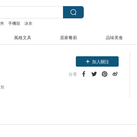
皮夾
手機殼
泳衣
風格文具
居家餐廚
品味美食
加入關注
分享
人數