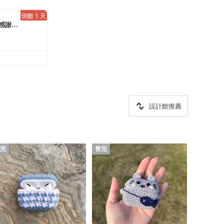
倒數 1 天
員感謝デ
OFF
円）
設計館推薦
完
售完