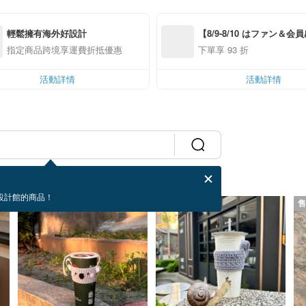
輕鬆擁有海外好設計
【8/9-8/10 はファン＆会
ー】アプリ限定全品対象7％
指定商品跨境享運費折抵優惠
下單享 93 折
*！（*条件あり、最大500
活動詳情
活動詳情
設計館的商品！
售