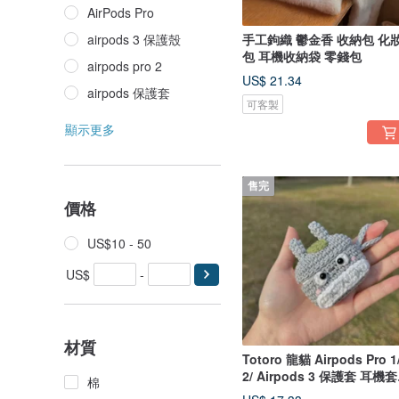
AirPods Pro
airpods 3 保護殼
手工鉤織 鬱金香 收納包 化
包 耳機收納袋 零錢包
airpods pro 2
US$ 21.34
airpods 保護套
可客製
顯示更多
售完
價格
US$10 - 50
US$
-
材質
Totoro 龍貓 Airpods Pro 1
2/ Airpods 3 保護套 耳機套
棉
鉤織