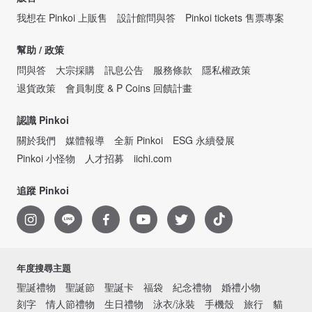
我想在 Pinkoi 上販售
設計館問與答
Pinkoi tickets 售票專案
幫助 / 政策
問與答
大宗採購
訊息公告
服務條款
隱私權政策
退貨政策
會員制度 & P Coins 回饋計畫
認識 Pinkoi
關於我們
媒體報導
全新 Pinkoi
ESG 永續發展
Pinkoi 小怪物
人才招募
iichi.com
追蹤 Pinkoi
年度搜尋主題
聖誕禮物
聖誕節
聖誕卡
福袋
紀念禮物
婚禮小物
刻字
情人節禮物
生日禮物
泳衣/泳裝
手機殼
旅行
貓