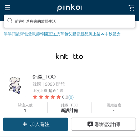
前往打造療癒的放鬆生活
墨墨頭後背包
父親節
韓國直送皮革包
父親節
新品牌上架🔥
中秋禮盒
針織_TOO
韓國 | 2023 開館
上次上線
超過 1 週
0.0
(0)
關注人數
針織_TOO
回應速度
1
新設計館
-
加入關注
聯絡設計師