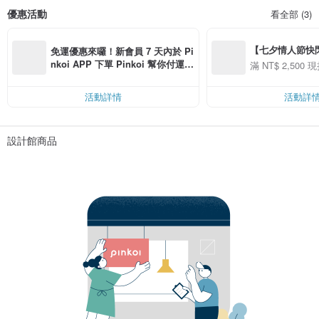
優惠活動
看全部 (3)
【七夕情人節快閃】8
免運優惠來囉！新會員 7 天內於 Pi
用 APP 購買任一
nkoi APP 下單 Pinkoi 幫你付運
滿 NT$ 2,500 現
00 現折 NT$100
費，滿 NT$ 500 最高可折運費 NT
$ 100
活動詳情
活動詳
設計館商品