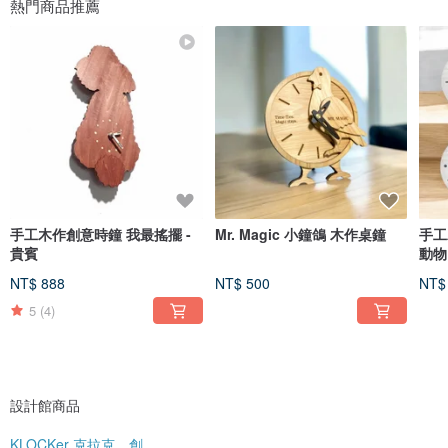
熱門商品推薦
手工木作創意時鐘 我最搖擺 -
Mr. Magic 小鐘鴿 木作桌鐘
手工
貴賓
動物
NT$ 888
NT$ 500
NT$
5
(4)
設計館商品
KLOCKer 克拉克．創