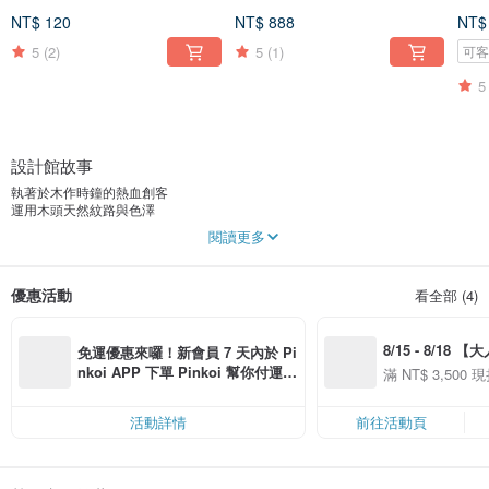
NT$ 120
NT$ 888
NT$
5
(2)
5
(1)
可
5
設計館故事
執著於木作時鐘的熱血創客
運用木頭天然紋路與色澤
以趣味、簡約、天然為基調
閱讀更多
經由天馬行空的創意發想
打造獨一無二的風格時光機
訴說著你我的生活故事
優惠活動
看全部 (4)
讓居家擺飾更有型、更生動、更歡樂.....
KLOCKer 手作木鐘
絕對比量產商品更值得您收藏
8/15 - 8/18 
美好設計～持續放送....
免運優惠來囉！新會員 7 天內於 Pi
季】滿 NT$3500
nkoi APP 下單 Pinkoi 幫你付運
滿 NT$ 3,500 現
50
費，滿 NT$ 500 最高可折運費 NT
50
$ 100
活動詳情
前往活動頁