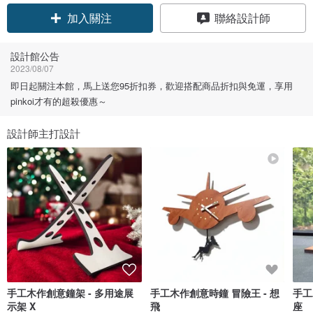
領優惠券
聯絡設計師
加入關注
設計館公告
2023/08/07
即日起關注本館，馬上送您95折扣券，歡迎搭配商品折扣與免運，享用
pinkoi才有的超殺優惠～
設計師主打設計
手工木作創意鐘架 - 多用途展
手工木作創意時鐘 冒險王 - 想
手工
示架 X
飛
座