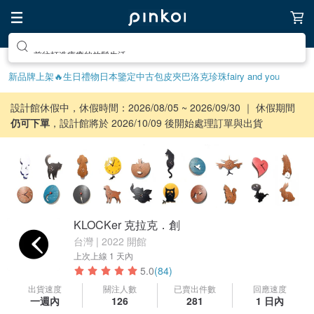
前往打造療癒的放鬆生活
新品牌上架🔥
生日禮物
日本鑒定中古包
皮夾
巴洛克珍珠
fairy and you
設計館休假中，休假時間：2026/08/05 ~ 2026/09/30 ｜ 休假期間
仍可下單
，設計館將於 2026/10/09 後開始處理訂單與出貨
KLOCKer 克拉克．創
台灣 | 2022 開館
上次上線
1 天內
5.0
(84)
出貨速度
關注人數
已賣出件數
回應速度
一週內
126
281
1 日內