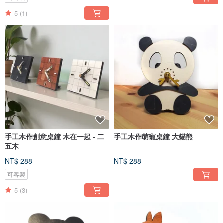
5
(1)
手工木作創意桌鐘 木在一起 - 二
手工木作萌寵桌鐘 大貓熊
五木
NT$ 288
NT$ 288
可客製
5
(3)