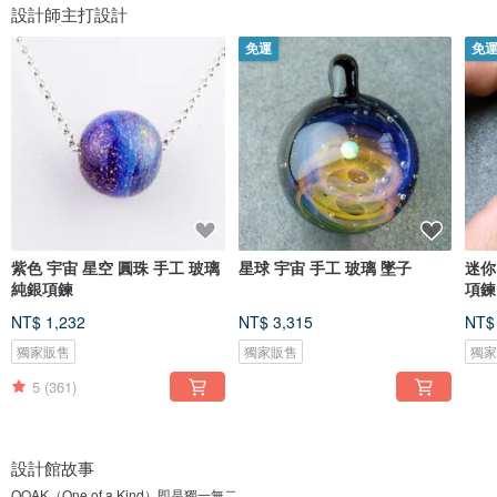
設計師主打設計
免運
免
紫色 宇宙 星空 圓珠 手工 玻璃
星球 宇宙 手工 玻璃 墜子
迷你
純銀項鍊
項鍊
NT$ 1,232
NT$ 3,315
NT$
獨家販售
獨家販售
獨
5
(361)
設計館故事
OOAK（One of a Kind）即是獨一無二。