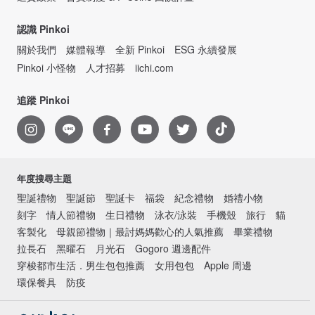
認識 Pinkoi
關於我們
媒體報導
全新 Pinkoi
ESG 永續發展
Pinkoi 小怪物
人才招募
iichi.com
追蹤 Pinkoi
年度搜尋主題
聖誕禮物
聖誕節
聖誕卡
福袋
紀念禮物
婚禮小物
刻字
情人節禮物
生日禮物
泳衣/泳裝
手機殼
旅行
貓
客製化
母親節禮物｜最討媽媽歡心的人氣推薦
畢業禮物
拉長石
黑曜石
月光石
Gogoro 週邊配件
穿梭都市生活．男生包包推薦
女用包包
Apple 周邊
環保餐具
防疫