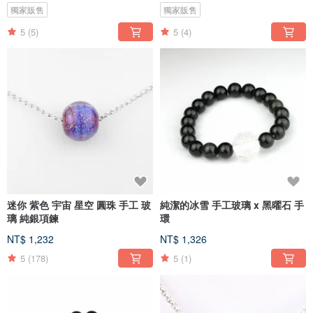
獨家販售
獨家販售
5
(5)
5
(4)
迷你 紫色 宇宙 星空 圓珠 手工 玻
純潔的冰雪 手工玻璃 x 黑曜石 手
璃 純銀項鍊
環
NT$ 1,232
NT$ 1,326
5
(178)
5
(1)