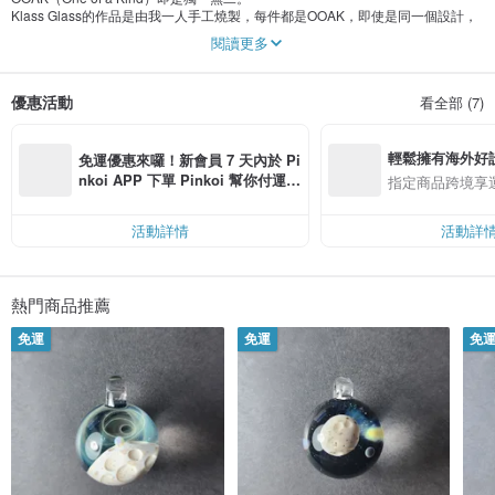
Klass Glass的作品是由我一人手工燒製，每件都是OOAK，即使是同一個設計，
每件作品都不會完全相同。現在掌握燒製琉璃技術的人已是鳳毛麟角，你在本設
閱讀更多
計館看到的作品都是別的地方不會看到的，只獻給懂得欣賞工藝的你。
當玻璃棒遇到千度高溫，便化成麥芽糖，讓玻璃手作職人塑造不同顏色、不同圖
優惠活動
看全部 (7)
案、不同層次、不同形狀的作品。
手工玻璃的製作技巧是機械無法取代；
輕鬆擁有海外好
手工玻璃的外觀是其他物質無法模仿。
免運優惠來囉！新會員 7 天內於 Pi
所以獨一無二，所以與別不同。
nkoi APP 下單 Pinkoi 幫你付運
指定商品跨境享
費，滿 NT$ 500 最高可折運費 NT
Klas's Glass是我被這門高深的工藝深深吸引而學習的技術，而成立的品牌。
$ 100
以作品作為媒介，推廣這門上千年歷史的藝術。
活動詳情
活動詳
熱門商品推薦
免運
免運
免