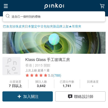
前往打造療癒的放鬆生活
巴洛克珍珠
皮夾
日本鑒定中古包
短夾
新品牌上架🔥
耳骨夾
Klass Glass 手工玻璃工房
香港 | 2015 開館
上次上線
超過 1 週
5.0
(788)
出貨速度
關注人數
已賣出件數
回應速度
7 日以上
3,642
1,741
-
領優惠券
聯絡設計師
加入關注