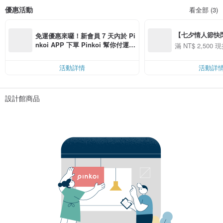
優惠活動
看全部 (3)
【七夕情人節快閃】8
免運優惠來囉！新會員 7 天內於 Pi
用 APP 購買任一
nkoi APP 下單 Pinkoi 幫你付運
滿 NT$ 2,500 現
00 現折 NT$100
費，滿 NT$ 500 最高可折運費 NT
$ 100
活動詳情
活動詳
設計館商品