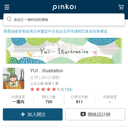
送自己一個特別的禮物
墨墨頭後背包
短夾
日本鑒定中古包
台北手作課程
巴洛克珍珠
禮盒
YUI．illustration
台灣 | 2012 開館
上次上線
超過 1 週
5.0
(154)
出貨速度
關注人數
已賣出件數
回應速度
一週內
720
811
-
加入關注
聯絡設計師