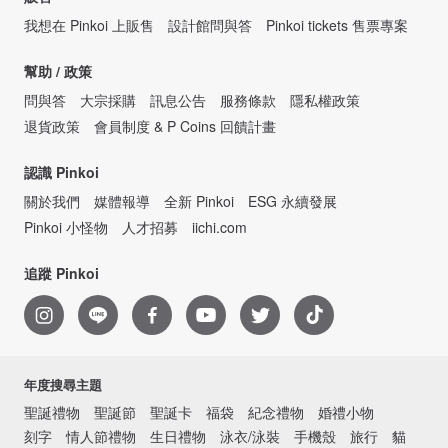
我想在 Pinkoi 上販售
設計館問與答
Pinkoi tickets 售票專案
幫助 / 政策
問與答
大宗採購
訊息公告
服務條款
隱私權政策
退貨政策
會員制度 & P Coins 回饋計畫
認識 Pinkoi
關於我們
媒體報導
全新 Pinkoi
ESG 永續發展
Pinkoi 小怪物
人才招募
iichi.com
追蹤 Pinkoi
年度搜尋主題
聖誕禮物
聖誕節
聖誕卡
福袋
紀念禮物
婚禮小物
刻字
情人節禮物
生日禮物
泳衣/泳裝
手機殼
旅行
貓