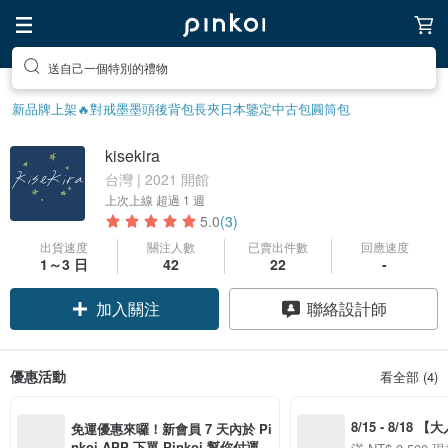
送自己一個特別的禮物
新品牌上架🔥
對戒
墨墨頭後背包
長夾
日本鑒定中古包
圓筒包
kisekira
台灣 | 2021 開館
上次上線
超過 1 週
5.0
(3)
出貨速度
關注人數
已賣出件數
回應速度
1～3 日
42
22
-
加入關注
聯絡設計師
優惠活動
看全部 (4)
8/15 - 8/18 
免運優惠來囉！新會員 7 天內於 Pi
季】滿 NT$3500
nkoi APP 下單 Pinkoi 幫你付運