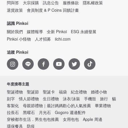
問與答
大宗採購
訊息公告
服務條款
隱私權政策
退貨政策
會員制度 & P Coins 回饋計畫
認識 Pinkoi
關於我們
媒體報導
全新 Pinkoi
ESG 永續發展
Pinkoi 小怪物
人才招募
iichi.com
追蹤 Pinkoi
年度搜尋主題
聖誕禮物
聖誕節
聖誕卡
福袋
紀念禮物
婚禮小物
刻字
情人節禮物
生日禮物
泳衣/泳裝
手機殼
旅行
貓
客製化
母親節禮物｜最討媽媽歡心的人氣推薦
畢業禮物
拉長石
黑曜石
月光石
Gogoro 週邊配件
穿梭都市生活．男生包包推薦
女用包包
Apple 周邊
環保餐具
防疫